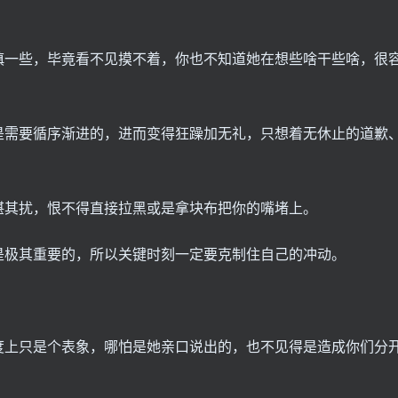
慎一些，毕竟看不见摸不着，你也不知道她在想些啥干些啥，很
是需要循序渐进的，进而变得狂躁加无礼，只想着无休止的道歉
堪其扰，恨不得直接拉黑或是拿块布把你的嘴堵上。
是极其重要的，所以关键时刻一定要克制住自己的冲动。
度上只是个表象，哪怕是她亲口说出的，也不见得是造成你们分