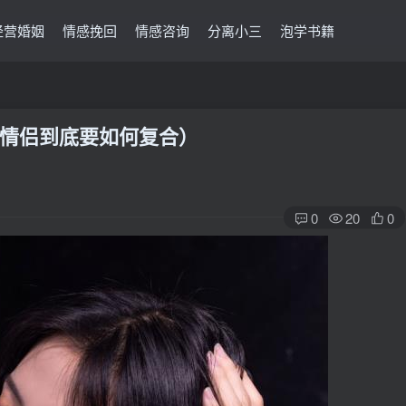
经营婚姻
情感挽回
情感咨询
分离小三
泡学书籍
情侣到底要如何复合）
0
20
0