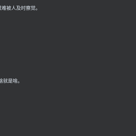
很难被人及时察觉。
。
啥就是啥。