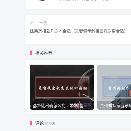
上一篇
姐弟恋相差几岁才合适（夫妻俩年龄相差几岁更合适）
相关推荐
基督徒出轨怎么挽回婚姻(基督徒面对出轨婚姻)
评论
抢沙发