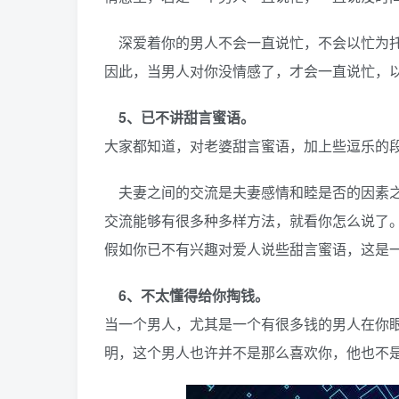
深爱着你的男人不会一直说忙，不会以忙为托
因此，当男人对你没情感了，才会一直说忙，
5、已不讲甜言蜜语。
大家都知道，对老婆甜言蜜语，加上些逗乐的
夫妻之间的交流是夫妻感情和睦是否的因素
交流能够有很多种多样方法，就看你怎么说了
假如你已不有兴趣对爱人说些甜言蜜语，这是
6、不太懂得给你掏钱。
当一个男人，尤其是一个有很多钱的男人在你
明，这个男人也许并不是那么喜欢你，他也不