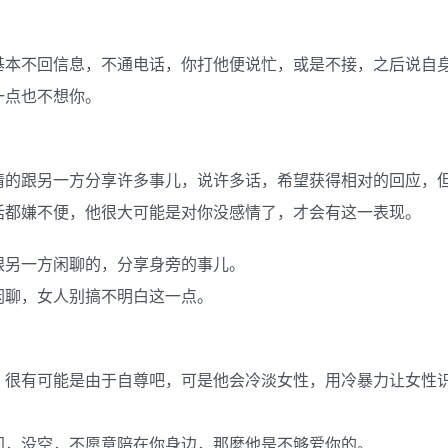
基本不回信息，不通电话，你打他便说忙，或是不接，之后说自
一点也不想你。
情的跟另一方分享许多事儿，说许多话，希望获得相对的回应，
话都嫌不便，他很大可能是对你没感情了，才会有这一表现。
另一方闲聊的，分享身旁的事儿。
闲聊，女人别搞不明白这一点。
，很有可能是由于自尊吧，可是他会冷淡女性，用冷暴力让女性
间，没空，不愿意陪在你身边，那麼他是不够爱你的。