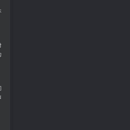
不
对
的
们
声