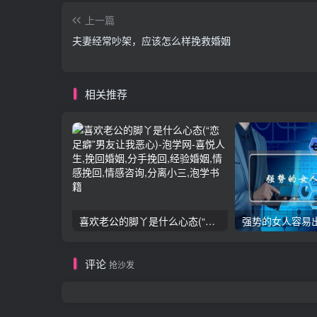
上一篇
夫妻经常吵架，应该怎么样挽救婚姻
相关推荐
喜欢老公的脚丫是什么心态(“恋足癖”男友让我恶心)
强势的女人容易
评论
抢沙发