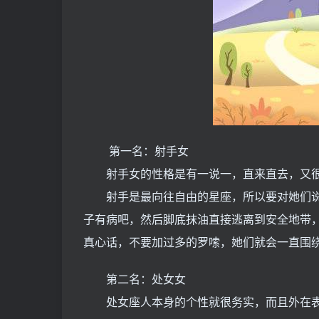
第一名：射手女
射手女的性格是有一说一，直来直去，又很
射手是最向往自由的星座，所以要对她们说
子有病吧，然后脚底抹油直接逃离到安全地带
真心话，不要加过多的罗嗦，她们就会一直围
第二名：处女女
处女座人本身的个性就很务实，而且外在表