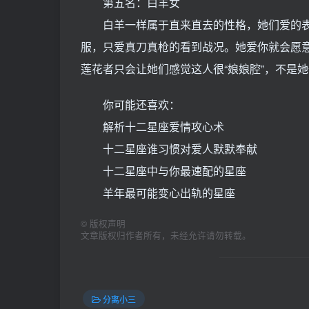
第五名：白羊女
白羊一样属于直来直去的性格，她们爱的表
服，只爱真刀真枪的看到战况。她爱你就会愿
莲花者只会让她们感觉这人很“娘娘腔”，不是
你可能还喜欢：
解析十二星座爱情攻心术
十二星座谁习惯对爱人默默奉献
十二星座中与你最速配的星座
羊年最可能变心出轨的星座
©
版权声明
文章版权归作者所有，未经允许请勿转载。
分离小三