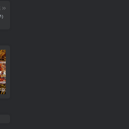
篇
子）
怀孕态度
怀疑老婆出轨 但是她不承认怎么办呢？