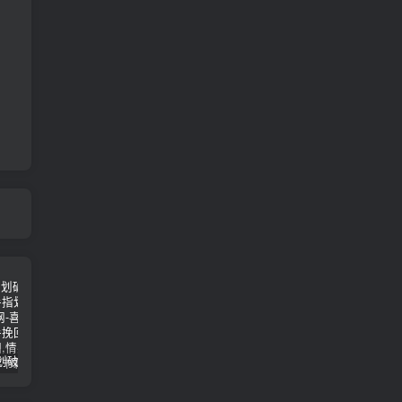
女朋友手划破了怎么安慰(女朋友手指划破了怎么安慰)
男人说他不行怎么回答（高情商的人都这样回答）
怎么才能让老婆出轨