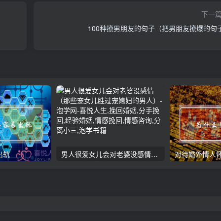
下一
100种撩男朋友的句子（把男朋友撩爆的句
出轨
男人很爱女儿会对老婆没感情（那些宠女儿胜过宠媳妇的男人）
对待婚外情人