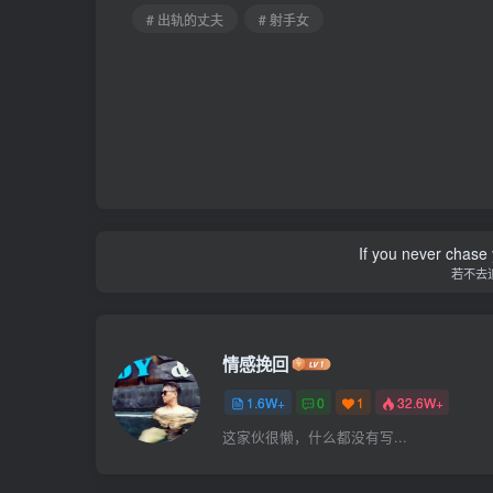
# 出轨的丈夫
# 射手女
If you never chase 
若不去
情感挽回
1.6W+
0
1
32.6W+
这家伙很懒，什么都没有写...