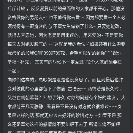
斤斤计较 ，反反复复以前的是而整的大家都不开心，那他没
资格做你的男朋友~``也不值得你去爱`~`因为想要爱一个人必
须就得有一颗宽容的心 不管女生做错了什么~ 只要她能改，
就得去容忍她，因为老婆是用来疼的，用来爱的~`不是要你
每天去对她发脾气的~~`这就是我的看法~`如果还有什么需要
我帮忙的加我Q吧`393978972，希望可以帮的到你`````祝你
幸福~ 补充： 其实有的时候不一定爱过了2个人就必须要在
一起 。
向你们这样的，总吵架是没是也没意思了，而且到最后也许
会对彼此的心里都留下了伤痛··古语云~~ 两情若是长久时 ，
又岂在朝朝暮暮？？想了好久 对你的问题有个好的建议 ，大
家都分开几天静静···看看是不是没有对方就会很难过~~~ 如
果是这样的话 那就更应该去好好的珍惜对方·~·如果不是 那
么还是奉劝这样的感情就不要纠缠下去了 所谓长痛不如短
痛，呵呵 这也许就像那首歌名 幸恢职凶龇攀 吧