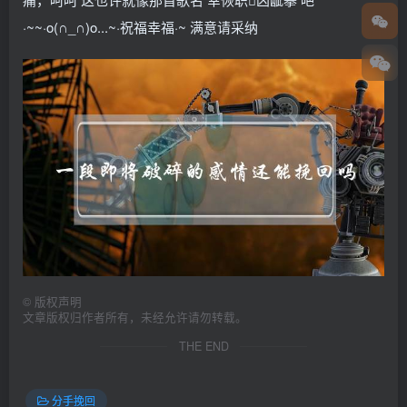
·~~·o(∩_∩)o...~·祝福幸福·~ 满意请采纳
©
版权声明
文章版权归作者所有，未经允许请勿转载。
THE END
分手挽回