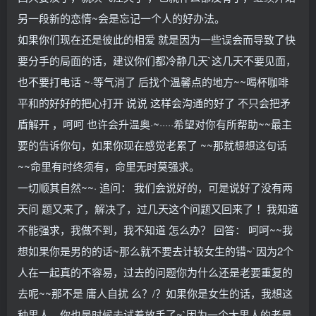
另一段新的恋情~会是忘记一个人的好办法。
如果你们现在还是彼此的相爱 就是因为一些误会而导致了快
要分手的局面的话，建议你们都冷静几天`这几天不要见面，
也不要打电话 ~·等气消了 后找个温馨点的地方~~喝杯咖啡
平和的好好的把心打开 说说 这样会沟通的好了 不只会把矛
盾解开 ，呵呵 也许会升温奥·~·····希望对你有所帮助~~最主
要的告诉你句，如果你现在感觉老累了 ~~那就想想这句话
~~命里有时终须有，命里无时莫强求。
一切顺其自然~~· 追问： 我们会说好的，可是说好了没有两
天问 题又来了，解决了，过几天这个问题又回来了 ！我知道
不能强求，我做不到，我不知道 怎么办？ 回答： 呵呵~~我
想如果你是男的的话~那么就不要去计较女生的错~`因为2个
人在一起真的不容易，过去的问题你为什么还是老要重复的
去呢~~那不是 庸人自扰 么？/？如果你是女生的话，我想这
种男人，你也是时候去试着放手了~`因为一个大男人的老是