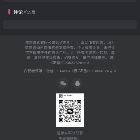
评论
抢沙发
奕声咨询有限公司站点声明： 1、本站所有内容，均为
奕声咨询白鹤情感泡学网所有，个人或者企业，未经许
可不得用于任何商业目的。 2、所有内容禁止转载、摘
编、复制或建立镜像，如有违反，追究法律责任。
苏
ICP备2023034826号-3
白鹤老师唯一微信：9442049
苏ICP备2023034826号-3
进撩妹群领取聊
天秘籍微信：