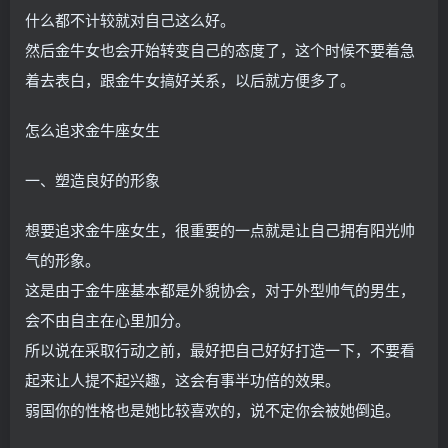
什么都不计较就对自己这么好。
然后金牛女也会开始转变自己的态度了，这个时候不要着急
着去表白，跟金牛女搞好关系，以后就方便多了。
怎么追求金牛座女生
一、塑造良好的形象
想要追求金牛座女生，很重要的一点就是让自己拥有阳光帅
气的形象。
这是由于金牛座基本都是外貌协会，对于外型帅气的男生，
会不由自主在心里加分。
所以说在采取行动之前，最好把自己好好打造一下，不要看
起来让人提不起兴趣，这会有事半功倍的效果。
弱国你的性格也是她比较喜欢的，说不定你会被她倒追。