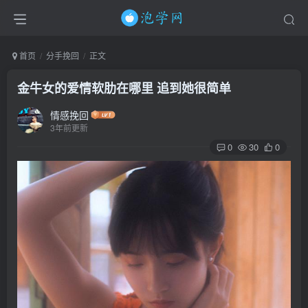
首页
分手挽回
正文
金牛女的爱情软肋在哪里 追到她很简单
情感挽回
3年前更新
0
30
0