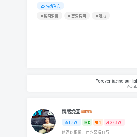
情感咨询
# 挽回爱情
# 恋爱挽回
# 魅力
Forever facing sunlig
永远
情感挽回
1.6W+
0
1
32.6W+
这家伙很懒，什么都没有写...