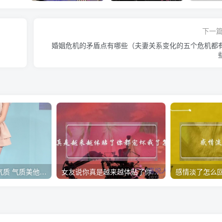
下一
婚姻危机的矛盾点有哪些（夫妻关系变化的五个危机都
当男人说你很有气质 气质美他说我有种女人特别的味道
女友说你真是越来越体贴了你都宠坏我了怎样回答她