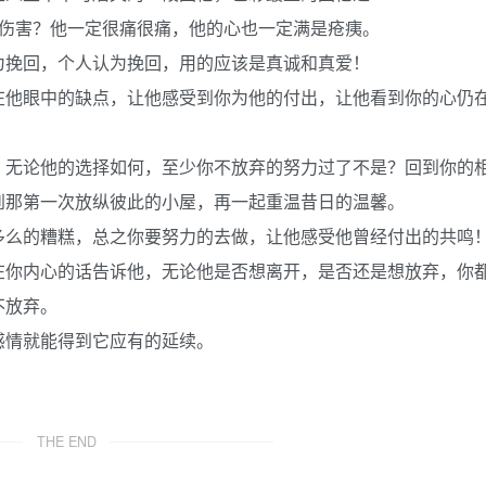
到伤害？他一定很痛很痛，他的心也一定满是疮痍。
为挽回，个人认为挽回，用的应该是真诚和真爱！
在他眼中的缺点，让他感受到你为他的付出，让他看到你的心仍
，无论他的选择如何，至少你不放弃的努力过了不是？回到你的
到那第一次放纵彼此的小屋，再一起重温昔日的温馨。
多么的糟糕，总之你要努力的去做，让他感受他曾经付出的共鸣
在你内心的话告诉他，无论他是否想离开，是否还是想放弃，你
不放弃。
感情就能得到它应有的延续。
THE END