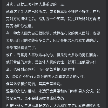
其实，这就是吸引男人最重要的一点。
就算这个笑话你已经听过，或者根本听不懂也不好笑，在听
完对方的描述之后，给对方一个笑容，就足以鼓励对方再接
再厉地和你说话。
有一种女人因为自己很聪明，就算在心仪的男人面前，也要
表现出自己的脑袋有多灵光，因此会把男人原本要讲的话，
全部都抢着说完了。
或许，有些男人喜欢这样的你，但是对大多数的男性而言，
他们希望的对象，是善体人意的女性，就算知道他要讲什
么，也会耐心聆听，而不是急着抢话的女性。
2、温柔而不娇弱大部分的男人都喜欢温柔的女性。
但是温柔和娇滴滴，其实天差地别。
温柔的女性讲话时，永远只会用柔和的口吻和男人交谈，就
算是生气，也不会扯破喉咙嘶吼发怒。
但是很多女生没搞清楚这点，认为和男生讲话就是得嗲声嗲