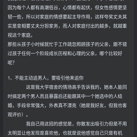
因为每个人都有高潮低谷，心情都有起伏，但女性感情更坚
韧一些，所以对家庭的情感要起主导作用，这样夸奖丈夫其
实是变相要丈夫分担家务，而人对家庭付出的越多，就越重
视这个家庭。
那些从孩子小时候就忙于工作疏忽照顾孩子的父亲，跟不错
过孩子任何一个阶段成长历程和心理的父亲，哪个比较好
呢？
1、不能主动追男人，要吸引他来追你
这是我大学宿舍的情场高手告诉我的，她本人能同
时搞定两个男人而且暴露后还能跟其中一个她选中的人结
婚，手段非常强大，外表真不漂亮（她是我好友，但我也客
观评价）。
我自己用这招的感觉是，你散发出吸引力但是不用
太明显让他发现是喜欢他，也就是说他感觉自己只是有机