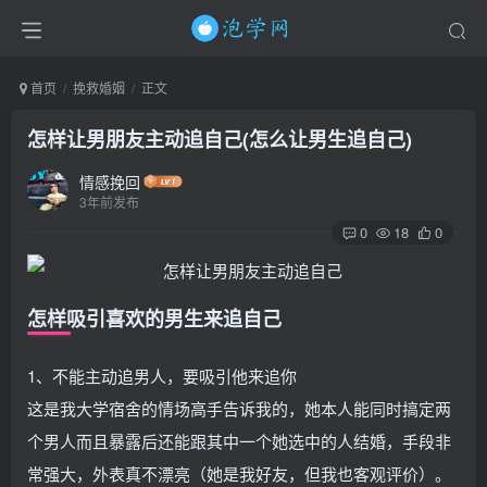
首页
挽救婚姻
正文
怎样让男朋友主动追自己(怎么让男生追自己)
情感挽回
3年前发布
0
18
0
怎样吸引喜欢的男生来追自己
1、不能主动追男人，要吸引他来追你
这是我大学宿舍的情场高手告诉我的，她本人能同时搞定两
个男人而且暴露后还能跟其中一个她选中的人结婚，手段非
常强大，外表真不漂亮（她是我好友，但我也客观评价）。