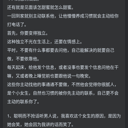
还有就是见面该怎甜蜜就怎么甜蜜。
一回到家就别主动联系他，让他慢慢养成习惯就会主动给你
打电话了。
首先，你要变得独立。
这种独立不光在生活上，还要在情感上。
平时，不要有什么事都要去问他，自己能解决的就要自己
做，不要依靠他。
每天起床，给他发个信息，或者没事也要发个信息问他在干
嘛，又或者晚上睡觉前也要跟他说一句晚安。
这些你主动找他的事通通不要做，不然他会觉得你很腻人，
是个小女生，自然也习惯的被你先主动的联系，自己更不会
主动的联系你了。
1、聪明而不抢话听男人说，我喜欢这个女生的原因，是因为
她会笑，她会因为我讲的话而笑了。