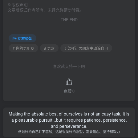
©
版权声明
文章版权归作者所有，未经允许请勿转载。
THE END
挽救婚姻
# 你的男朋友
# 男友
# 怎样让男朋友主动追自己
喜欢就支持一下吧
点赞
0
Making the absolute best of ourselves is not an easy task. It is
a pleasurable pursuit...but it requires patience, persistence,
and perseverance.
做最好的自己并不容易，这是很美好的愿望，需要耐心、坚持和毅力