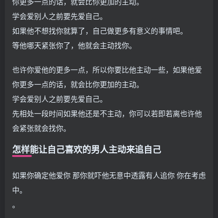
你更多一点的话，就会比你更加的主动。
学会爱别人之前要先爱自己。
如果他不想找你就算了，自己做更多有意义的事情吧。
等他哪天紧张你了，他就会主动找你。
也许你爱他的更多一点，所以你要比他主动一些，如果他爱
你更多一点的话，就会比你更加的主动。
学会爱别人之前要先爱自己。
先相处一段时间如果他还是不主动，你可以若即若离也许他
会紧张就会找你。
怎样能让自己喜欢的男人主动来追自己
如果你确定他爱你 那你就吓他无意中透露有人追你 你在考虑
中。
。