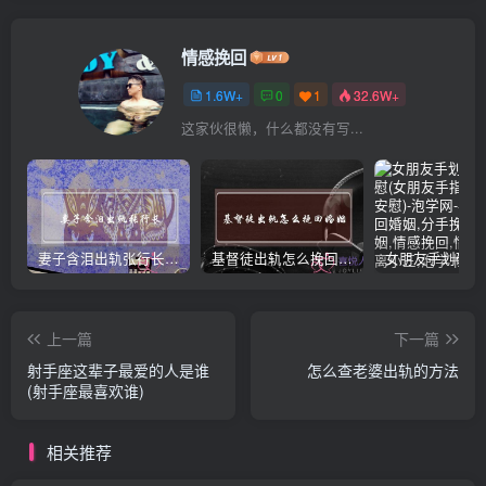
情感挽回
1.6W+
0
1
32.6W+
这家伙很懒，什么都没有写...
妻子含泪出轨张行长 她说全都是因为家中
基督徒出轨怎么挽回婚姻(基督徒面对出轨婚姻)
上一篇
下一篇
射手座这辈子最爱的人是谁
怎么查老婆出轨的方法
(射手座最喜欢谁)
相关推荐