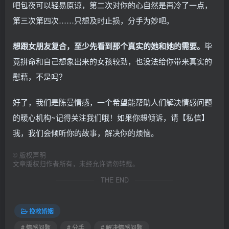
吧包夜可以轻易原谅，第二次对你的心自然是再冷了一点，
第三次第四次……只想及时止损，分手为妙吧。
想跟女朋友复合，至少先看到那个真实的她和她的需要。
毕
竟拼命和自己想象出来的女孩较劲，也没法给你带来真实的
慰藉，不是吗？
好了，我们是陈曼情感，一个希望能帮助人们解决情感问题
的暖心机构~记得关注我们哦！如果你想倾诉，请【私信】
我，我们会倾听你的故事，解决你的烦恼。
©
版权声明
文章版权归作者所有，未经允许请勿转载。
THE END
挽救婚姻
# 情感问题
# 分手
# 解决情感问题