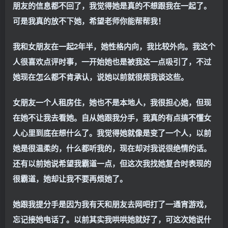
朋友的信息都不回了，我觉得她是真的不想跟我在一起了。
可是我真的放不下她，希望老师你能帮帮我！
我和女朋友在一起2年半，她性格内向，我比较外向。我这个
人很喜欢点评时事，一开始她也是被我这一点吸引了，不过
她现在怎么都不肯承认，说她以前就很烦我谈这些。
女朋友一个人租房住，她也不是本地人，我很担心她，但现
在她不让我去看她。自从她跟我分手，我真的有点搞不懂女
人心里到底在想什么了。我觉得她就像是变了一个人，以前
她是很温柔的，什么都听我的，现在却对我说很绝情的话。
还有以前她说希望我霸道一点，但这次我找她复合时表现的
很霸道，她却让我不要再烦她了。
她跟我提分手是因为我有天和朋友去网吧打了一通宵游戏，
忘记接她电话了。以前其实我哄哄她就好了，可这次她说什