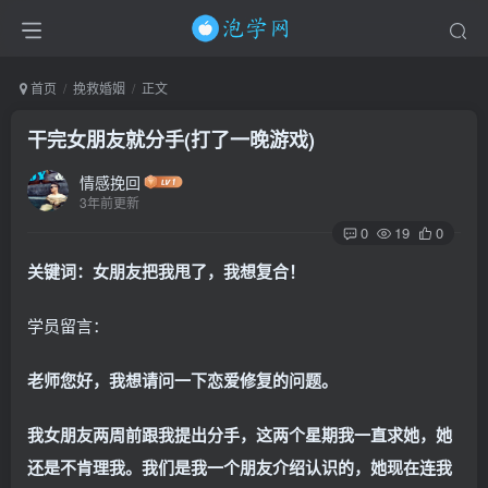
首页
挽救婚姻
正文
干完女朋友就分手(打了一晚游戏)
情感挽回
3年前更新
0
19
0
关键词：女朋友把我甩了，我想复合！
学员留言：
老师您好，我想请问一下恋爱修复的问题。
我女朋友两周前跟我提出分手，这两个星期我一直求她，她
还是不肯理我。我们是我一个朋友介绍认识的，她现在连我