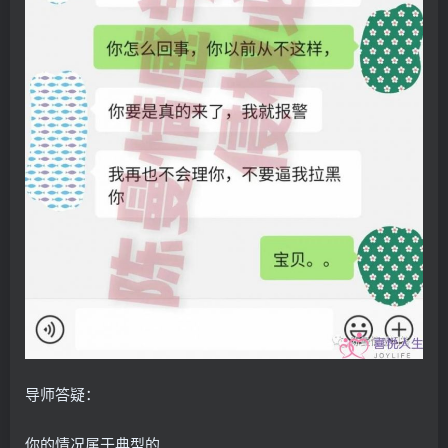
导师答疑：
你的情况属于典型的