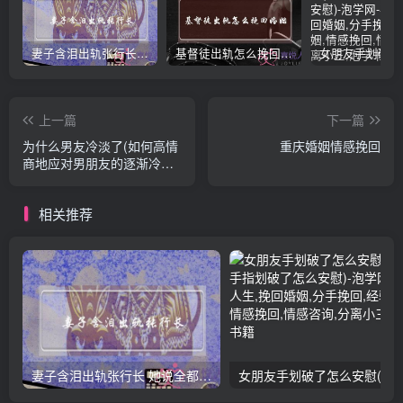
妻子含泪出轨张行长 她说全都是因为家中
基督徒出轨怎么挽回婚姻(基督徒面对出轨婚姻)
上一篇
下一篇
为什么男友冷淡了(如何高情
重庆婚姻情感挽回
商地应对男朋友的逐渐冷
淡？)
相关推荐
妻子含泪出轨张行长 她说全都是因为家中
女朋友手划破了怎么安慰(女朋友手指