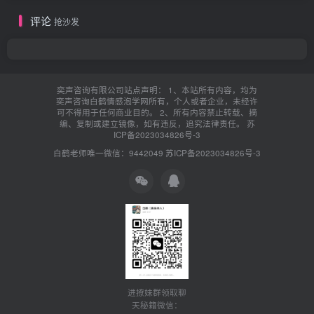
评论
抢沙发
奕声咨询有限公司站点声明： 1、本站所有内容，均为
奕声咨询白鹤情感泡学网所有，个人或者企业，未经许
可不得用于任何商业目的。 2、所有内容禁止转载、摘
编、复制或建立镜像，如有违反，追究法律责任。
苏
ICP备2023034826号-3
白鹤老师唯一微信：9442049
苏ICP备2023034826号-3
进撩妹群领取聊
天秘籍微信：