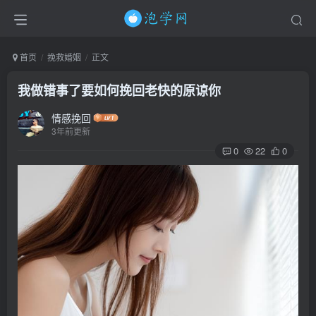
首页
挽救婚姻
正文
我做错事了要如何挽回老快的原谅你
情感挽回
3年前更新
0
22
0