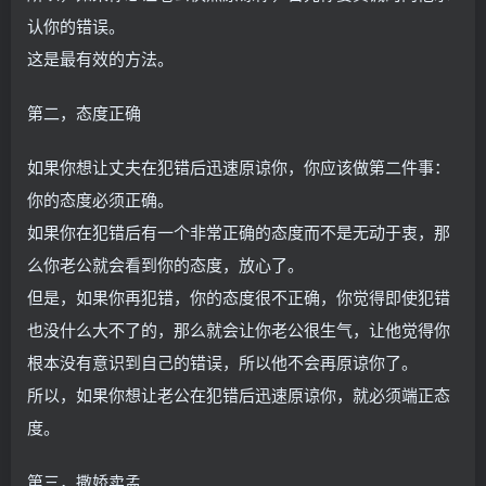
认你的错误。
这是最有效的方法。
第二，态度正确
如果你想让丈夫在犯错后迅速原谅你，你应该做第二件事：
你的态度必须正确。
如果你在犯错后有一个非常正确的态度而不是无动于衷，那
么你老公就会看到你的态度，放心了。
但是，如果你再犯错，你的态度很不正确，你觉得即使犯错
也没什么大不了的，那么就会让你老公很生气，让他觉得你
根本没有意识到自己的错误，所以他不会再原谅你了。
所以，如果你想让老公在犯错后迅速原谅你，就必须端正态
度。
第三，撒娇卖孟