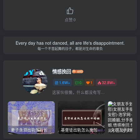
点赞
0
Every day has not danced, all are life's disappointment.
每一个不曾起舞的日子，都是对生命的辜负
情感挽回
1.6W+
0
1
32.8W+
这家伙很懒，什么都没有写...
妻子含泪出轨张行长 她说全都是因为家中
基督徒出轨怎么挽回婚姻(基督徒面对出轨婚姻)