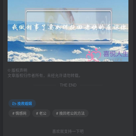
©
版权声明
文章版权归作者所有，未经允许请勿转载。
THE END
挽救婚姻
# 情感网
# 老公
# 挽回老公的方法
喜欢就支持一下吧