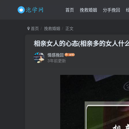
首页
挽救婚姻
分手挽回
首页
挽救婚姻
正文
相亲女人的心态(相亲多的女人什么
情感挽回
3年前更新