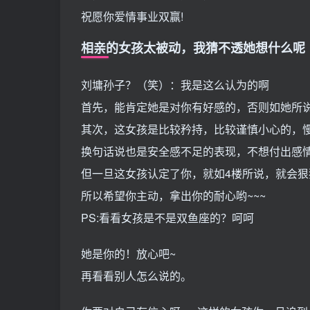
祝愿你爱情事业双赢!
相亲的女孩太被动，我猜不透她想什么呢
刘墉孙子？（笑）：我是这么认为的啊
首先，能肯定她是对你有好感的，否则如她所
其次，这女孩是比较矜持，比较谨慎小心的，
换句话说也是安全感不足的表现，不想付出感
但一旦这女孩认定了你，就如4楼所说，就会狠狠
所以希望你主动，拿出你的耐心哟~~~
PS:看看女孩是不是双鱼座的？呵呵
她是你的！放心吧~
再看看别人怎么说的。