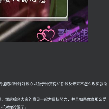
真诚的和她好好谈心以至于她觉得和你谈及未来不怎么现实就渐
望，然后综合大家的意见一起为目标努力，并且如果你真那么爱
一样对你冷漠了。