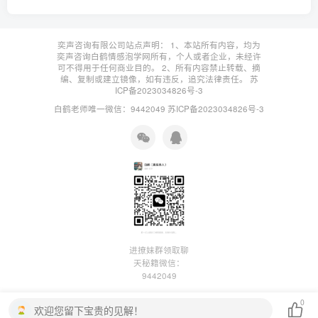
奕声咨询有限公司站点声明： 1、本站所有内容，均为
奕声咨询白鹤情感泡学网所有，个人或者企业，未经许
可不得用于任何商业目的。 2、所有内容禁止转载、摘
编、复制或建立镜像，如有违反，追究法律责任。
苏
ICP备2023034826号-3
白鹤老师唯一微信：9442049
苏ICP备2023034826号-3
进撩妹群领取聊
天秘籍微信：
9442049
0
欢迎您留下宝贵的见解！