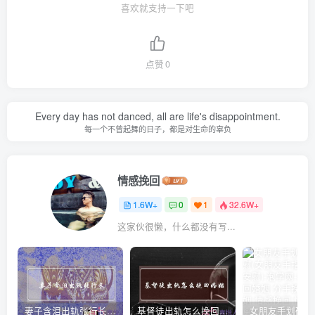
喜欢就支持一下吧
点赞
0
Every day has not danced, all are life's disappointment.
每一个不曾起舞的日子，都是对生命的辜负
情感挽回
1.6W+
0
1
32.6W+
这家伙很懒，什么都没有写...
妻子含泪出轨张行长 她说全都是因为家中
基督徒出轨怎么挽回婚姻(基督徒面对出轨婚姻)