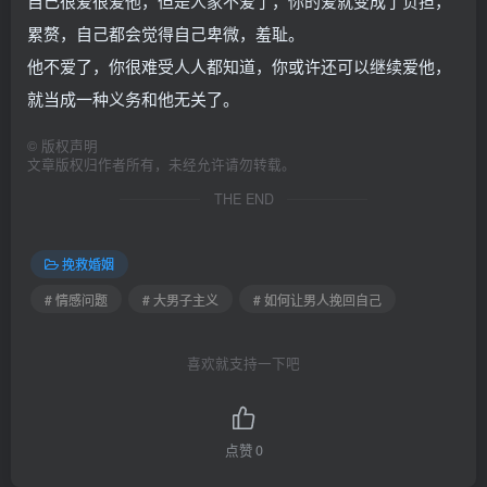
自己很爱很爱他，但是人家不爱了，你的爱就变成了负担，
累赘，自己都会觉得自己卑微，羞耻。
他不爱了，你很难受人人都知道，你或许还可以继续爱他，
就当成一种义务和他无关了。
©
版权声明
文章版权归作者所有，未经允许请勿转载。
THE END
挽救婚姻
# 情感问题
# 大男子主义
# 如何让男人挽回自己
喜欢就支持一下吧
点赞
0