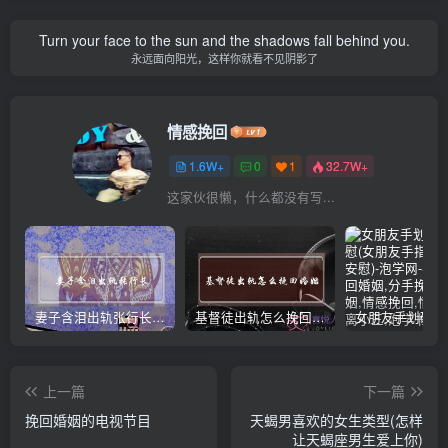
Turn your face to the sun and the shadows fall behind you.
永远面向阳光，这样你就看不见阴影了
情感挽回
1.6W+
0
1
32.7W+
这家伙很懒，什么都没有写...
妻子含泪出轨张行长 她说全都是因为家中
基督徒出轨怎么挽回婚姻(基督徒面对出轨婚姻)
上一篇
下一篇
挽回婚姻的电视节目
天蝎男喜欢的女生类型(怎样
让天蝎座男生爱上你)