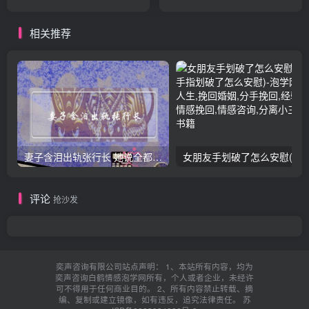
相关推荐
妻子含泪出轨张行长 她说全都是因为家中
女朋友手划破了怎么安慰(女朋友手指
评论
抢沙发
奕声咨询有限公司站点声明： 1、本站所有内容，均为
奕声咨询白鹤情感泡学网所有，个人或者企业，未经许
可不得用于任何商业目的。 2、所有内容禁止转载、摘
编、复制或建立镜像，如有违反，追究法律责任。
苏