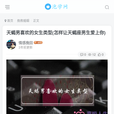
首页
挽救婚姻
正文
天蝎男喜欢的女生类型(怎样让天蝎座男生爱上你)
情感挽回
3年前更新
0
12
0