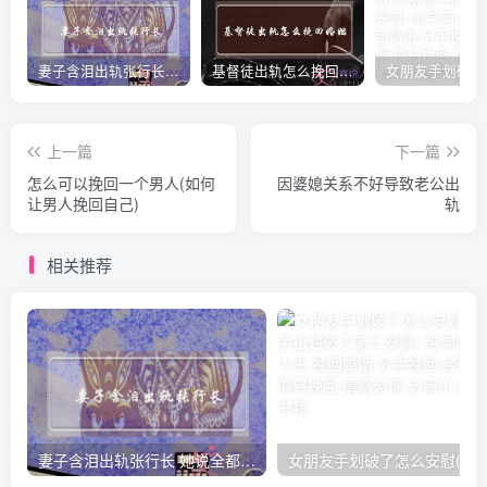
妻子含泪出轨张行长 她说全都是因为家中
基督徒出轨怎么挽回婚姻(基督徒面对出轨婚姻)
上一篇
下一篇
怎么可以挽回一个男人(如何
因婆媳关系不好导致老公出
让男人挽回自己)
轨
相关推荐
妻子含泪出轨张行长 她说全都是因为家中
女朋友手划破了怎么安慰(女朋友手指