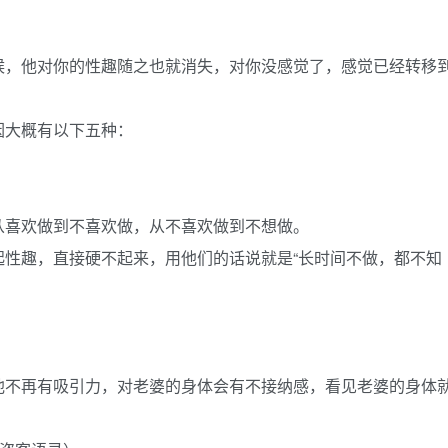
。
候，他对你的性趣随之也就消失，对你没感觉了，感觉已经转移
因大概有以下五种：
从喜欢做到不喜欢做，从不喜欢做到不想做。
起性趣，直接硬不起来，用他们的话说就是“长时间不做，都不知
。
他不再有吸引力，对老婆的身体会有不接纳感，看见老婆的身体