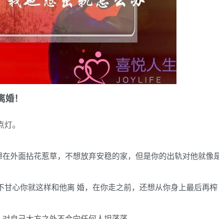
离婚！
点灯。
想在外面拈花惹草，不想放弃安稳的家，但是你的出轨对他就像
不甘心你就这样和他离 婚，在你走之前，还想从你身上最后再榨
、对自己大方之外不会向任何人坦荡荡。