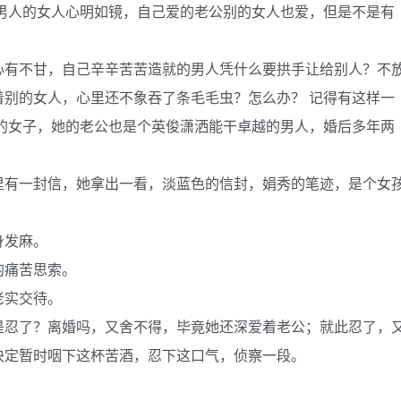
男人的女人心明如镜，自己爱的老公别的女人也爱，但是不是有
心有不甘，自己辛辛苦苦造就的男人凭什么要拱手让给别人？不
别的女人，心里还不象吞了条毛毛虫？怎么办？ 记得有这样一
的女子，她的老公也是个英俊潇洒能干卓越的男人，婚后多年两
里有一封信，她拿出一看，淡蓝色的信封，娟秀的笔迹，是个女
身发麻。
的痛苦思索。
老实交待。
是忍了？离婚吗，又舍不得，毕竟她还深爱着老公；就此忍了，
决定暂时咽下这杯苦酒，忍下这口气，侦察一段。