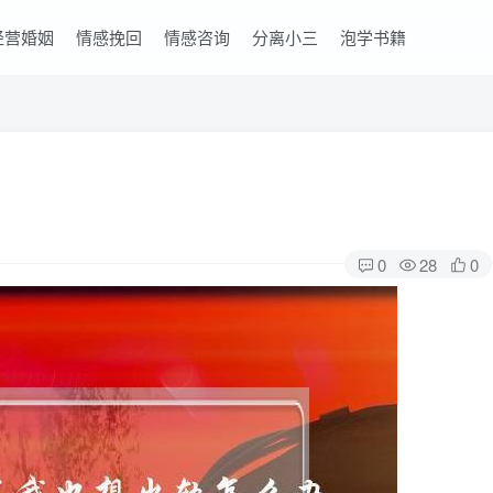
经营婚姻
情感挽回
情感咨询
分离小三
泡学书籍
0
28
0