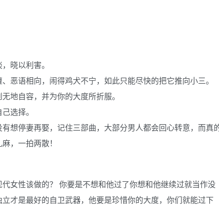
谈，晓以利害。
缠、恶语相向，闹得鸡犬不宁，如此只能尽快的把它推向小三。
到无地自容，并为你的大度所折服。
自己选择。
没有想停妻再娶，记住三部曲，大部分男人都会回心转意，而真
乱麻，一拍两散！
代女性该做的？ 你要是不想和他过了你想和他继续过就当作没
独立才是最好的自卫武器，他要是珍惜你的大度，你们就能过下