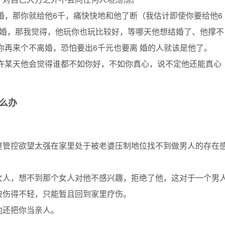
婚，那你就给他6千，痛快快地和他了断（我估计即使你要给他6
结婚，那我觉得，他玩你也玩比较好，等哪天他想结婚了、他撑不
你再来个不离婚，恐怕要出6千元也要离 婚的人就该是他了。
许某天他会觉得谁都不如你好，不如你真心，说不定他还能真心
么办
婆管控欲望太强在家里处于被老婆压制地位找不到做男人的存在
女人，想不到那个女人对他不感兴趣，拒绝了他，这对于一个男
被伤得不轻，只能暂且回到家里疗伤。
他还把你当亲人。