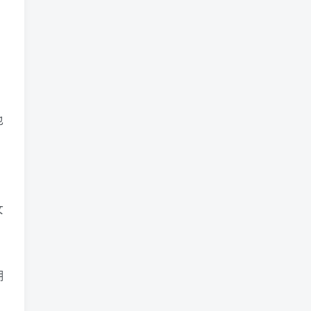
也
女
拥