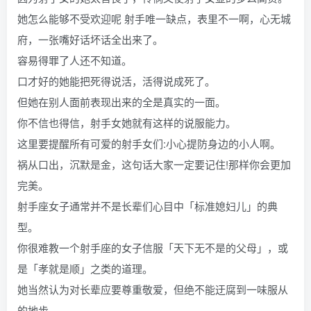
她怎么能够不受欢迎呢 射手唯一缺点，表里不一啊，心无城
府，一张嘴好话坏话全出来了。
容易得罪了人还不知道。
口才好的她能把死得说活，活得说成死了。
但她在别人面前表现出来的全是真实的一面。
你不信也得信，射手女她就有这样的说服能力。
这里要提醒所有可爱的射手女们:小心提防身边的小人啊。
祸从口出，沉默是金，这句话大家一定要记住!那样你会更加
完美。
射手座女子通常并不是长辈们心目中「标准媳妇儿」的典
型。
你很难教一个射手座的女子信服「天下无不是的父母」，或
是「孝就是顺」之类的道理。
她当然认为对长辈应要尊重敬爱，但绝不能迂腐到一味服从
的地步。