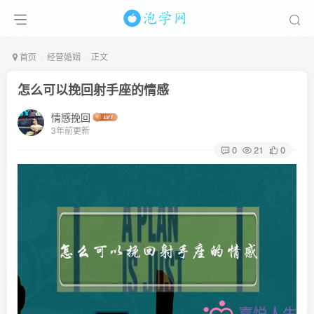
首页
经营婚姻
正文
怎么可以挽回射手座的情感
情感挽回
3年前更新
0
21
0