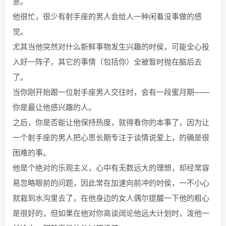
意。
他很忙，很少有射手座的男人会给人一种闲着没事做的感
觉。
尤其当他突然对什么新鲜事物发生兴趣的时侯，可能全心投
入好一阵子，其它的事情（包括你）全被暂时抛在脑后去
了。
当你刚开始跟一位射手座男人交往时，会有一段蜜月期——
你是最让他感兴趣的人。
之后，你是否能让他保持热度，就得看你的本事了，因为让
一个射手座的男人把心思长期专注于谈情说爱上，的确是很
困难的事。
他是个绝对的乐观主义，心中有无数远大的理想，却经常容
易忽略眼前的问题，因此常在加速向前冲的时侯，一不小心
就栽到水沟里去了，在他身边的女人偶尔提醒一下他的粗心
是很好的，但如果在他对你高谈阔论他远大计划时，泼他一