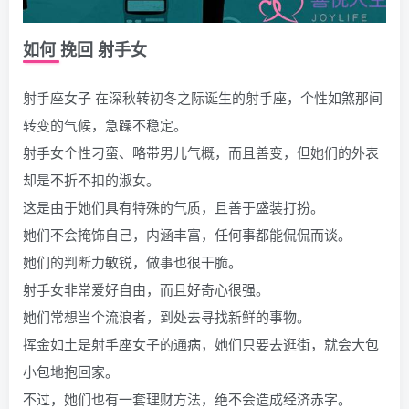
如何 挽回 射手女
射手座女子 在深秋转初冬之际诞生的射手座，个性如煞那间
转变的气候，急躁不稳定。
射手女个性刁蛮、略带男儿气概，而且善变，但她们的外表
却是不折不扣的淑女。
这是由于她们具有特殊的气质，且善于盛装打扮。
她们不会掩饰自己，内涵丰富，任何事都能侃侃而谈。
她们的判断力敏锐，做事也很干脆。
射手女非常爱好自由，而且好奇心很强。
她们常想当个流浪者，到处去寻找新鲜的事物。
挥金如土是射手座女子的通病，她们只要去逛街，就会大包
小包地抱回家。
不过，她们也有一套理财方法，绝不会造成经济赤字。