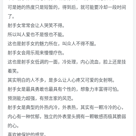
可是她的热度只是短暂的，得到后，就可能要冷却一段时间
了。
射手女常常会让人哭笑不得。
所以叫人爱也不是恨也不能。
这也是射手女的魅力所在，叫众人不得不服。
射手女会用乐观来慢慢疗伤。
这也是射手女低调的一面，冷处理，内心流血，脸上还是挂
着笑。
其实明白的人不多，是多么让人心疼又可爱的女射啊。
射手女是最具勇敢也最具有个性的，想象力丰富得可怕。
预测能力超强，有预言家的风范。
射手女是典型的外热内冷，外表热，其实有一颗冷冷的心，
内心有一种忧郁，独立的外表里头拥有一颗敏感而极其脆弱
的心。
喜欢被保护的感觉。