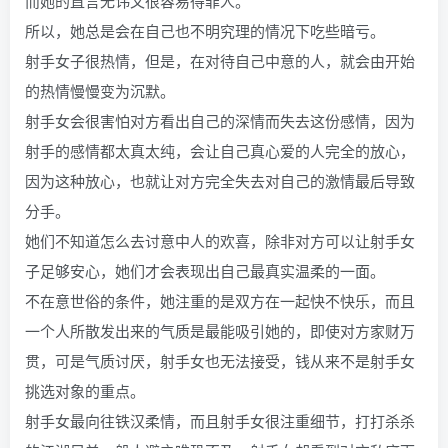
而她的直言无讳又很容易得罪人。
所以，她总是会在自己也不明究理的情况下吃些暗亏。
射手女子很热情，但是，在对待自己中意的人，就会由开始
的热情慢慢变为沉默。
射手女会很害怕对方看出自己的深情而失去这份感情，因为
射手的感情都太真太纯，会让自己真心爱的人完全的放心，
因为这种放心，也就让对方完全失去对自己的激情最后导致
分手。
她们不知道怎么去讨意中人的欢喜，除非对方可以让射手女
子足够安心，她们才会表现出自己最真实温柔的一面。
不在意世俗的条件，她注重的是双方在一起快不快乐，而且
一个人所散发出来的气质是最能吸引她的，即使对方家财万
贯，可是气质讨厌，射手女也无法接受，钱从来不是射手女
挑选对象的重点。
射手女最向往铁汉柔情，而且射手女很注重细节，打打杀杀