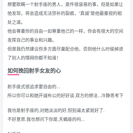
想要欺瞒一个射手座的男人，是件很容易的事，但是如果让
他发现，将会造成无法弥补的裂痕，“真诚”是他最重视的相
处之道。
他会尊重你的自由一如尊重他己的一样，你会有很大的空间
发挥自己的事业和兴趣。
但是我仍然建议你多方面尽量配合他，否则他什么时侯掉进
了别人的情网你都不知道！
如何挽回射手女友的心
射手座式很追求要自由的...
所以你可以和她开诚布公的好好谈.双方的想法...冷静思考下
我也是射手座的,对她淡淡的好,但别逼太紧就好了.
不好意思.我也想问下你是,天蝎座的吗...