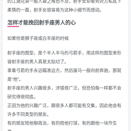
的江湖兄弟一般人避之唯恐不及，射手女却看到对方私底下
柔情的一面，射手女很容易为这种小细节而感动。
怎样才能挽回射手座男人的心
如果你是狮子座或白羊座的时候
射手座的图型，是个半人半马的弓箭手，用这样的图型来形
容射手座的男人真是太贴切了。
拿着弓箭的手永远瞄准远方，然后骏马一般向前奔驰，那就
是“他”。
射手座的男人兴趣很多，涉猎很广泛，但恐怕每一样都不会
研究得很彻底。
正因为他的兴趣广泛，跟很多人都可能有交集，因此他会有
许多不同类型的朋友。
有的朋友陪他聊政治，有的陪他打球，有的跟他一块作生