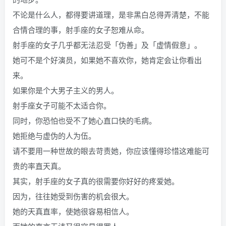
不论是什么人，都得要讲道理，是非黑白总得弄清楚，不能
合情合理的事，射手座的女子恕难从命。
射手座的女子几乎都无法忍受「伪善」及「虚情假意」。
她可不是个好演员，如果她不喜欢你，她肯定会让你看出
来。
如果你是个大男子主义的男人。
射手座女子可能不太适合你。
同时，你恐怕也受不了她心直口快的毛病。
她拒绝与虚伪的人为伍。
请不要用一种世故的眼去苛责她，你应该懂得珍惜这难能可
贵的率直天真。
其实，射手座的女子真的很需要你好好的疼爱她。
因为，往往她受到伤害的机会很大。
她的天真直率，使她很容易相信人。