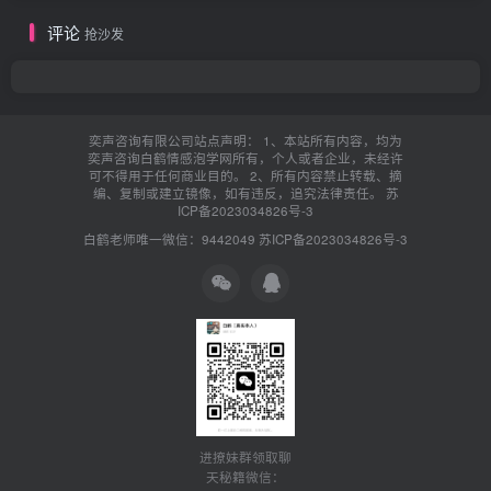
评论
抢沙发
奕声咨询有限公司站点声明： 1、本站所有内容，均为
奕声咨询白鹤情感泡学网所有，个人或者企业，未经许
可不得用于任何商业目的。 2、所有内容禁止转载、摘
编、复制或建立镜像，如有违反，追究法律责任。
苏
ICP备2023034826号-3
白鹤老师唯一微信：9442049
苏ICP备2023034826号-3
进撩妹群领取聊
天秘籍微信：