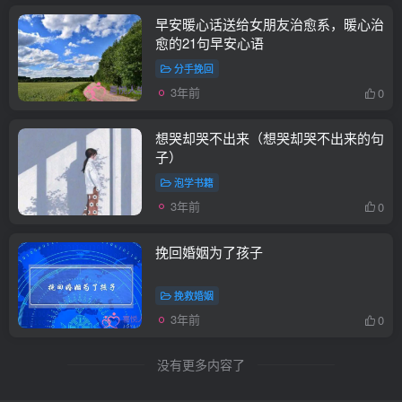
早安暖心话送给女朋友治愈系，暖心治
愈的21句早安心语
分手挽回
3年前
0
想哭却哭不出来（想哭却哭不出来的句
子）
泡学书籍
3年前
0
挽回婚姻为了孩子
挽救婚姻
3年前
0
没有更多内容了