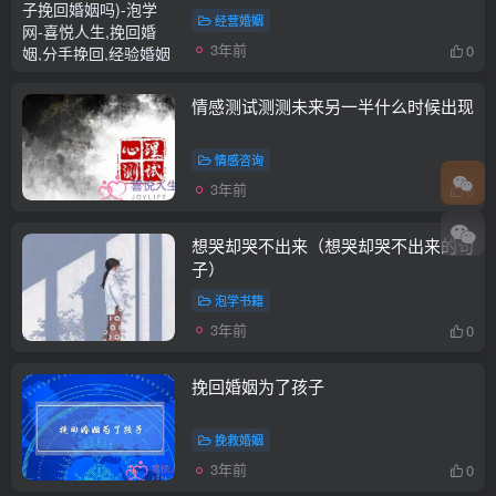
经营婚姻
3年前
0
情感测试测测未来另一半什么时候出现
情感咨询
3年前
0
想哭却哭不出来（想哭却哭不出来的句
子）
泡学书籍
3年前
0
挽回婚姻为了孩子
挽救婚姻
3年前
0