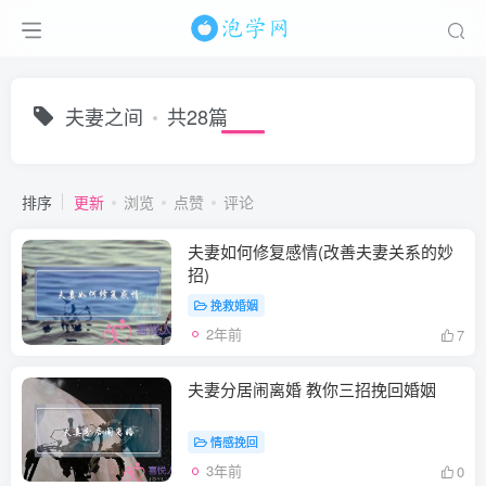
夫妻之间
共28篇
排序
更新
浏览
点赞
评论
夫妻如何修复感情(改善夫妻关系的妙
招)
挽救婚姻
2年前
7
夫妻分居闹离婚 教你三招挽回婚姻
情感挽回
3年前
0