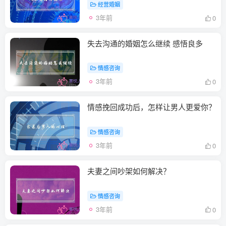
经营婚姻
3年前
0
失去沟通的婚姻怎么继续 感悟良多
情感咨询
3年前
0
情感挽回成功后，怎样让男人更爱你？
情感咨询
3年前
0
夫妻之间吵架如何解决？
情感咨询
3年前
0