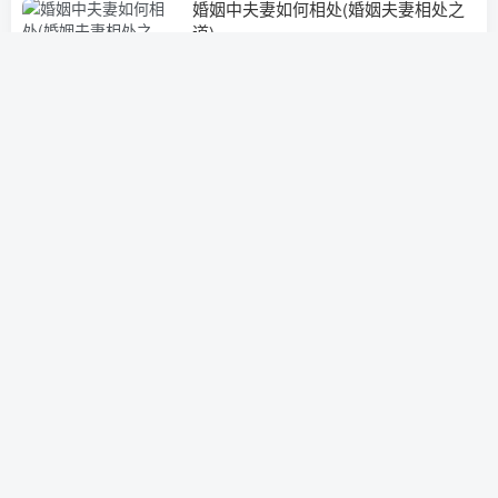
婚姻中夫妻如何相处(婚姻夫妻相处之
道)
经营婚姻
3年前
0
如何辨别婚姻中感情淡(如何修复婚姻
感情)
经营婚姻
3年前
0
维护家庭关系-夫妻之间出现矛盾要如
何化解？
经营婚姻
3年前
0
老公怀疑我出轨怎么办
挽救婚姻