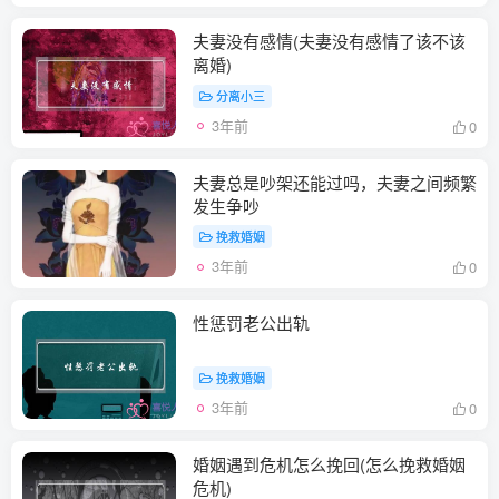
夫妻没有感情(夫妻没有感情了该不该
离婚)
分离小三
3年前
0
夫妻总是吵架还能过吗，夫妻之间频繁
发生争吵
挽救婚姻
3年前
0
性惩罚老公出轨
挽救婚姻
3年前
0
婚姻遇到危机怎么挽回(怎么挽救婚姻
危机)