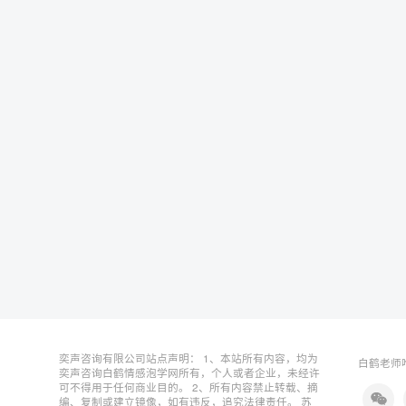
奕声咨询有限公司站点声明： 1、本站所有内容，均为
白鹤老师唯
奕声咨询白鹤情感泡学网所有，个人或者企业，未经许
可不得用于任何商业目的。 2、所有内容禁止转载、摘
编、复制或建立镜像，如有违反，追究法律责任。
苏