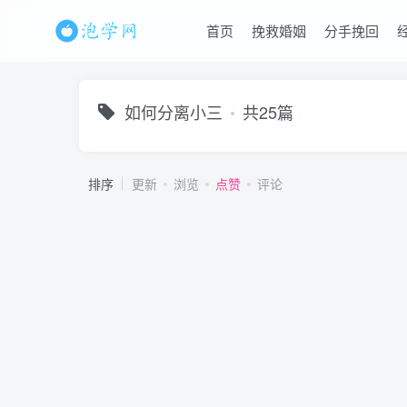
首页
挽救婚姻
分手挽回
如何分离小三
共25篇
排序
更新
浏览
点赞
评论