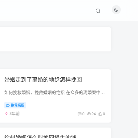
婚姻走到了离婚的地步怎样挽回
如何挽救婚姻，挽救婚姻的绝招 在众多的离婚案中，有的确实是感情已到了彻底破裂的地步，非离不可。 为了挽救婚姻，有人尝试一种新办法：“试离婚”。也就是在两个人都同意离婚的情况下，不急于...
挽救婚姻
3年前
0
24
0
徐州婚姻怎么能挽回损失的钱