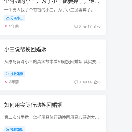
个有钱的小三，为了小三抛妻弃子，他会
有好下场吗？)
一个男人找了个有钱的小三，为了小三抛妻弃子，他会有好下场吗？或许吧，人在做天在看，或许等他失去所有的一切，那时后悔也来不及了！小三被打受法律保护吗？经常有求助者带着对小三的怨恨前咨...
分离小三
3年前
0
17
0
小三说帮挽回婚姻
从原配智斗小三的真实故事看如何挽回婚姻 其实要从根源问题上着手，婚姻出轨经过两个月的案例分析与调查了解发现，出轨的一方在婚姻和家庭中实际上都是“弱势群体”。比如男人上班赚钱，女人赚...
挽救婚姻
3年前
0
14
0
如何用实际行动挽回婚姻
第二次分手后，怎样用具体行动挽回用真心感谢大家的帮助。 在这里我告诉你 你很容易冲动 但是看现在的情况她对你还是有感情的你现在继续联系她 最好是约她出来 还要和她家人联系 淡淡以及道歉父...
挽救婚姻