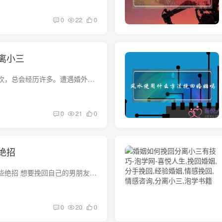
0
22
0
离小三
在婚姻里大大小小的坎，总会经历许多。遭遇婚外情或许是婚姻中最难以迈过去的。有人会忏悔自己的问题，回归家庭;可还有很多出轨的人，执迷不悟、不愿回头，那么当发现妻子婚外情怎么分离第三者...
0
21
0
绝招
挽回变心的男人有哪些绝招 想要挽回自己的男朋友，但是不知道怎么做，那就下个小鹿情感APP，之前我一个朋友也遇到过这个情况，我就让他到上面问一下，结果还真的挽回了自己的婚姻，所以一定可以...
0
20
0