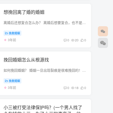
想挽回离了婚的婚姻
离婚后还想复合怎么办？ 离婚后想要复合，也不是没有可能，因为两个人在婚后可能会有一些后悔，经过考虑之后，会重新认识自己的感情。那么离婚后复合的技巧是什么要想成功的和对方复合，是需要...
挽救婚姻
3年前
0
20
0
挽回婚姻怎么从根源找
如何挽回婚姻？ 婚姻一旦出现裂痕是很难挽回的！像你这样的情况确实很惨！对方显然是相当没有素质,没有修养的类型！根本不懂得怎么生活.他们在平常的生活中.肯定是开口闭口都离不开个钱字！肯定...
挽救婚姻
3年前
0
18
0
小三被打受法律保护吗？(一个男人找了