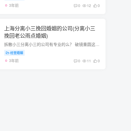
3年前
0
12
0
上海分离小三挽回婚姻的公司(分离小三
挽回老公雨点婚姻)
拆散小三分离小三的公司有专业的么？ 破镜重圆这司专门做挽回，如果你的婚姻或者爱情真出现了难解的事 可谘询。但是不论如何 都要理智的思考。现在是有这样的公司的，但是只有少数的城市有这样...
经营婚姻
3年前
0
11
0