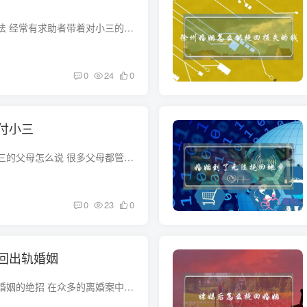
对付小三最狠毒的方法 经常有求助者带着对小三的怨恨前来咨询，她们列举小三的种种“恶行”，展示小三层出不穷的招数，同时寄望我们能够提供更高明的招数还击小三，那是不是真有万试万灵的分离...
0
24
0
付小三
老公出轨怎么对付小三的父母怎么说 很多父母都管不了小三，你可以直接打电去说，如果解决定不了，你私我详细了解 如何让老公跟小三分开 治小三最狠毒的方法 老公出轨了怎么处理 其实当小三闯入...
0
23
0
回出轨婚姻
如何挽救婚姻，挽救婚姻的绝招 在众多的离婚案中，有的确实是感情已到了彻底破裂的地步，非离不可。 为了挽救婚姻，有人尝试一种新办法：“试离婚”。也就是在两个人都同意离婚的情况下，不急于...