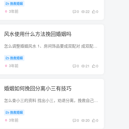
挽救婚姻
3年前
0
22
0
风水使用什么方法挽回婚姻吗
怎么调整婚姻风水 1、房间饰品要成双配对 成双配对的饰品象征着爱情的比翼双飞，孤零零和单一的物品会造成爱情的孤单，多摆些成双的物品，如，一对天鹅，一对鸳鸯等等吧，这样在爱情方面才能更...
挽救婚姻
3年前
0
21
0
婚姻如何挽回分离小三有技巧
怎么查小三的资料 找出小三，劝退分离，挽救自己的婚姻可以的可以的呢，简单呀 361087111@ q能解决呀。。请采纳答案，支持我一下人肉搜索找小三分离小三挽救婚姻可以网上有很多方法大都是总结对...
挽救婚姻
3年前
0
20
0