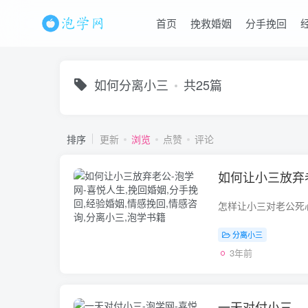
首页
挽救婚姻
分手挽回
如何分离小三
共25篇
排序
更新
浏览
点赞
评论
如何让小三放弃
分离小三
3年前
一天对付小三