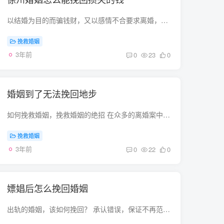
以结婚为目的而骗钱财，又以感情不合要求离婚，我可以追回受损的钱财吗？ 可以，在结婚不满一年离婚的，可以要求女方退还彩礼钱。如果结婚时间很短，甚至不同房，就可以。如果多次行骗，就更可...
挽救婚姻
3年前
0
23
0
婚姻到了无法挽回地步
如何挽救婚姻，挽救婚姻的绝招 在众多的离婚案中，有的确实是感情已到了彻底破裂的地步，非离不可。 为了挽救婚姻，有人尝试一种新办法：“试离婚”。也就是在两个人都同意离婚的情况下，不急于...
挽救婚姻
3年前
0
22
0
嫖娼后怎么挽回婚姻
出轨的婚姻，该如何挽回？ 承认错误，保证不再范，态度要诚恳。有孩子的话，多谈谈孩子。婚姻不易，且行且珍惜答：掌握了证据而一味紧逼，本想认识错误的爱人也会不厌烦，容易有“一不做，二不...