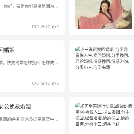
离婚后怎么挽回婚姻？ 你好，要是你们离婚是因为误会，还有复婚的必要。只要彼此没有新的对象，那可以彼此沟通解除误会即可。要是因为其他原则的问题，个人认为最好不要再联系。要是你确保对方...
0
17
0
回婚姻
怎样挽回婚姻不要离婚，快要离婚怎样挽回 怎样成功挽回婚姻不要离婚-挽救婚姻的方法 第一步战略：先说服自己想通 凡事通，则万事达。面对配偶的背叛，自己的内心一定是崩溃的，但是反过来想一想...
0
15
0
老公挽救婚姻
如何挽救婚姻，挽救婚姻的绝招 在众多的离婚案中，有的确实是感情已到了彻底破裂的地步，非离不可。 为了挽救婚姻，有人尝试一种新办法：“试离婚”。也就是在两个人都同意离婚的情况下，不急于...