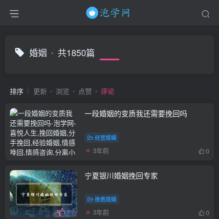
婚姻
共1850篇
排序
更新
浏览
点赞
评论
一段婚姻的变质我还需要挽回吗
经营婚姻
3年前
0
宁夏银川婚姻挽回专家
挽救婚姻
3年前
0