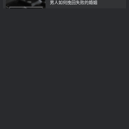
男人如何挽回失败的婚姻
挽救婚姻
3年前
0
支离破碎的婚姻能挽回吗(支离破碎的
婚姻有必要维系吗)
经营婚姻
3年前
0
如何挽救破裂婚姻
挽救婚姻
3年前
0
天津有挽回婚姻的地方吗(天津怎样挽
回婚姻感情)
经营婚姻