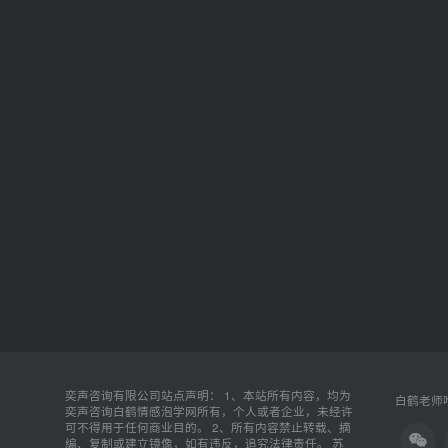
奕声咨询有限公司站点声明： 1、本站所有内容，均为
白鹤老师唯
奕声咨询白鹤情感泡学网所有，个人或者企业，未经许
可不得用于任何商业目的。 2、所有内容禁止转载、摘
编、复制或建立镜像，如有违反，追究法律责任。
苏