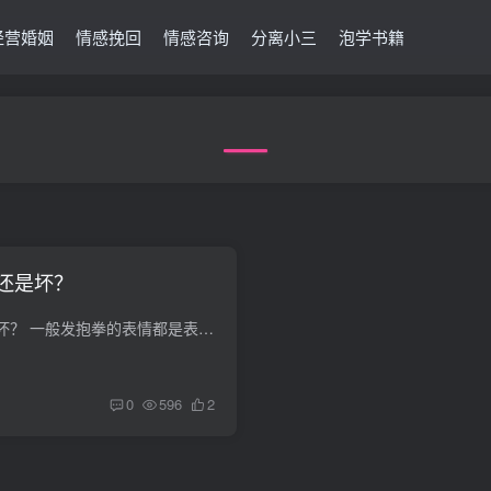
经营婚姻
情感挽回
情感咨询
分离小三
泡学书籍
还是坏？
男人发抱拳是好还是坏？ 一般发抱拳的表情都是表示感谢表示敬意的含义 一般都是好的寓意，没听说过发抱拳的表情有坏的寓意 主要还是看你们都聊了什么吧 男方开始的时候会主动找你聊天，突然就不...
0
596
2