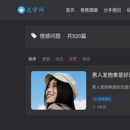
首页
挽救婚姻
分手挽回
情感问题
共520篇
排序
更新
浏览
点赞
评论
男人发抱拳是好
情感挽回
3年前