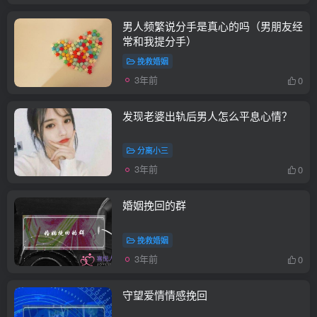
男人频繁说分手是真心的吗（男朋友经
常和我提分手）
挽救婚姻
3年前
0
发现老婆出轨后男人怎么平息心情？
分离小三
3年前
0
婚姻挽回的群
挽救婚姻
3年前
0
守望爱情情感挽回