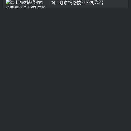
网上哪家情感挽回公司靠谱
情感挽回
3年前
0
情感挽回咨询有用吗
挽救婚姻
3年前
0
对老公出轨不改己死心
挽救婚姻
3年前
0
相爱15年婚姻破裂了该如何挽回
挽救婚姻