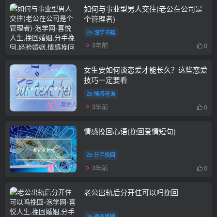
如何与事业型男人交往(老公在公司是
个管理者)
泡学书籍
3年前
0
女生要如何谈恋爱才能长久？这些恋爱
技巧一定要看
情感咨询
3年前
0
情感挽回心语(挽回爱情短句)
分手挽回
3年前
0
老公出轨后分开住可以吗挽回
挽救婚姻