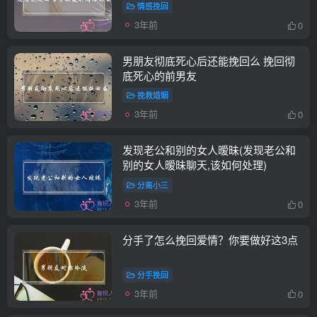
情感挽回
3年前
0
男朋友彻底死心后还能挽回么 挽回彻
底死心的前男友
挽救婚姻
3年前
0
发现老公和别的女人暧昧(发现老公和
别的女人暧昧聊天,该如何处理)
分离小三
3年前
0
分手了怎么挽回爱情？你要做好这3点
分手挽回
3年前
0