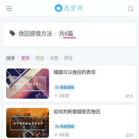
挽回感情方法
共6篇
排序
更新
浏览
点赞
评论
婚姻可以挽回的表现
挽救婚姻
3年前
0
如何判断婚姻是否挽回
挽救婚姻
3年前
0