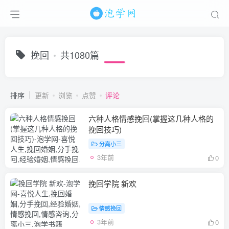
挽回
共1080篇
排序
更新
浏览
点赞
评论
六种人格情感挽回(掌握这几种人格的
挽回技巧)
分离小三
3年前
0
挽回学院 新欢
情感挽回
3年前
0