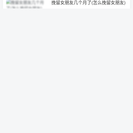
挽留女朋友几个月了(怎么挽留女朋友)
经营婚姻
3年前
0
如何才能挽回我的感情(怎样挽回我的
情感)
分手挽回
3年前
0
顺德有情感挽回机构吗
情感挽回
3年前
0
挽留女友方法(应该怎么挽回女朋友)
分手挽回