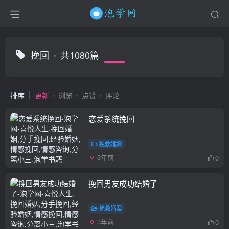
挽回
共1080篇
排序
更新
浏览
点赞
评论
恋爱系统挽回
挽救婚姻
3年前
0
挽回男友成功结婚了
挽救婚姻
3年前
0