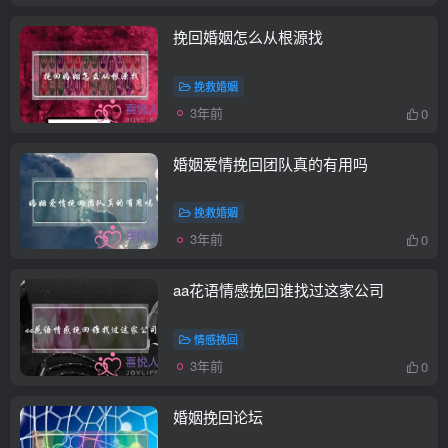
挽回婚姻怎么从根源找
挽救婚姻
3年前
0
婚姻爱情挽回团队真的有用吗
挽救婚姻
3年前
0
aa花语情感挽回谁找过这家公司
情感挽回
3年前
0
婚姻挽回论坛