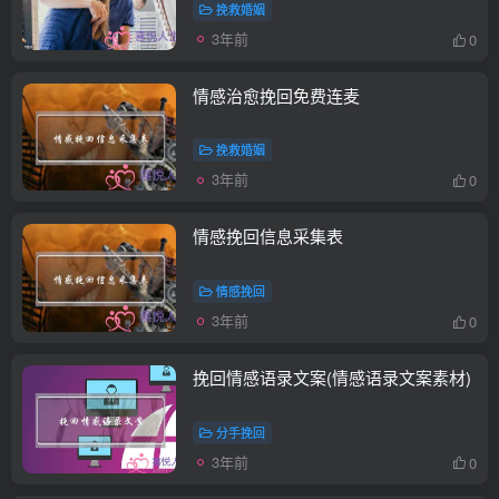
挽救婚姻
3年前
0
情感治愈挽回免费连麦
挽救婚姻
3年前
0
情感挽回信息采集表
情感挽回
3年前
0
挽回情感语录文案(情感语录文案素材)
分手挽回
3年前
0