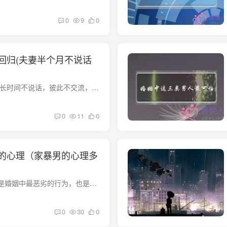
0
9
0
回归(夫妻半个月不说话
文|KUKU 朱身勇夫妻长时间不说话，彼此不交流，生活会是什么样？这是某平台的一个热门话题，好像现代人的婚姻，相处久了，就真的变成了合租室友，甚至有的还不如合租室友。所以，现在有很多年轻...
0
11
0
的心理（家暴男的心理多
家庭暴力事件频发，是婚姻中最恶劣的行为，也是不健康的婚姻。大多数家暴男性都伴有不同程度的人格障碍、情绪障碍和精神分裂症。我们来分析一下家暴男的心理。6月22日，浙江省义乌市政法委员会...
0
30
0