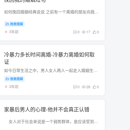
如何挽回婚姻经典说说 之前有一个离婚的朋友向我提问： “我不知道我的婚姻是不是走到了尽头，我和我老公在一起越来越没有话说，前几年还会因为各种琐事争吵，现在连吵架都吵不起来，一言不合就...
挽救婚姻
3年前
0
17
0
冷暴力多长时间离婚-冷暴力离婚如何取
证
如今日常生活之中，男人女人两人一起走入婚姻生活的运动轨迹，便会应对许多难题，要是有充足的细心去处理日常生活的难题。可是有的家中也有家庭冷暴力，非常是，男人对女人这个时候，女人是不清...
挽救婚姻
3年前
0
28
0
家暴后男人的心理-他并不会真正认错
女人对于社会来说是一个弱势群体，是应该受到保护的，动手打女人的男人都会给社会遭到谴责的，但是日常生活里，家庭暴力的男人却不在少数，那么家暴后的男人心理是怎么样的呢？&n...