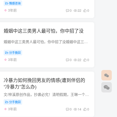
情感咨询
3年前
0
22
0
婚姻中这三类男人最可怕，你中招了没
婚姻中这三类男人最可怕，你中招了没婚姻中这三类男人最可怕，你中招了没？ 前几天写过别做婚姻中最可怕的三类女人，今天我们来扒一扒最可怕的三类男人，看看你中招了没？ 婚姻相对爱情来说更像...
分手挽回
3年前
0
22
0
冷暴力如何挽回男友的情感(遭到伴侣的
“冷暴力”怎么办)
文/梓溪原创作品，抄袭必究！清明假期，王琳一个人带着孩子回了娘家，她的老公郭强留在了公婆家。三天假期，在公婆家待一天，娘家待一天，然后在自己的小家好好休息一天，王琳觉得这样的安排不...
分手挽回
3年前
0
14
0