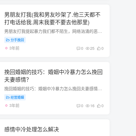
男朋友打我(我和男友吵架了.他三天都不
打电话给我.周末我要不要去他那里)
男朋友打我提起暴力我们都不陌生，网络汹涌的恶言是无形的暴力，身体遭受的伤痛是有形的暴力，然而，亲密关系里的暴力是一道暗影，我们未必注意得到。 今天的沙龙主人是青杏，她组织了一场受过...
分手挽回
3年前
0
25
0
挽回婚姻的技巧：婚姻中冷暴力怎么挽回
夫妻感情？
挽回婚姻的技巧：婚姻中冷暴力怎么挽回夫妻感情？在婚姻生活中偶然发现老公外遇，老公出轨很多女性在第一时间很难调整好自己的情绪，花镇情感建议要尽快调整好自己的情绪，才能有助于挽回老公。...
经营婚姻
3年前
0
16
0
感情中冷处理怎么解决