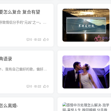
要怎么复合 复合有望
冷暴力伤害感情，是导致情侣分手的“元凶”之一。但还是有人忍不住想复合。被冷暴力后分手要怎么复合怎么样？继续读！被冷暴力分手后如何复合1.互相理解既然两个人之间已经出现了问题...
0
22
0
典语录
挽留爱情的经典语句 1、我有自己偏好的歌，偏好的颜色，偏好的生活方式。但无疑的，在这众多的偏好中，你才是最大最久远的一个。 2、自从拥有了你之后，我的生命才开始变得有意义，如果没有你，...
0
22
0
怎么离婚-