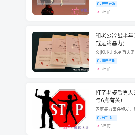
经营婚姻
3年前
和老公冷战半年
就是冷暴力)
情感咨询
3年前
打了老婆后男人
与6点有关）
分手挽回
3年前