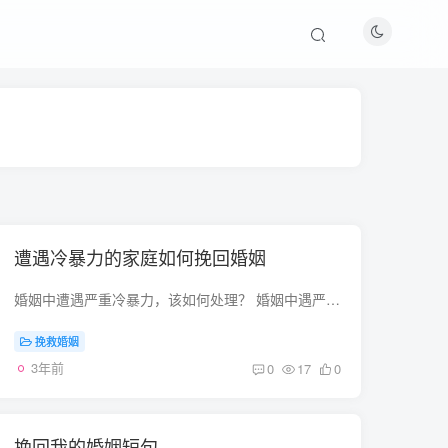
遭遇冷暴力的家庭如何挽回婚姻
婚姻中遭遇严重冷暴力，该如何处理？ 婚姻中遇严重的暴力，这就看那一方面了，如果是双方面好解决，要是一方面那就不好说了，因为这是法律国家不行打人，有事好商量才对，，如果打人那就对不起j...
挽救婚姻
3年前
0
17
0
挽回我的婚姻短句