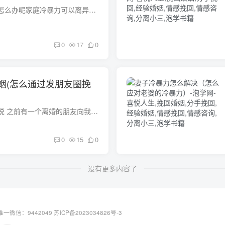
遭受家中家庭冷暴力怎么办呢家庭冷暴力可以离异吗在夫妻关系中，冷淡的心态比又哭又闹更容易损害夫妻关系。家庭冷暴力是对人的一种精神实质上的摧残。假如不幸遭遇家庭冷暴力，提议你采用法律的...
0
17
0
姻(怎么通过发朋友圈挽
如何挽回婚姻经典说说 之前有一个离婚的朋友向我提问： “我不知道我的婚姻是不是走到了尽头，我和我老公在一起越来越没有话说，前几年还会因为各种琐事争吵，现在连吵架都吵不起来，一言不合就...
0
15
0
没有更多内容了
一微信：9442049
苏ICP备2023034826号-3