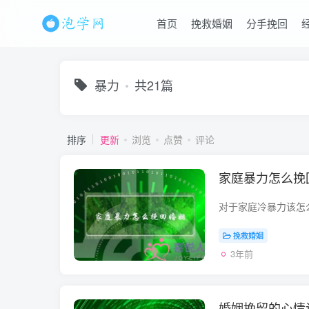
首页
挽救婚姻
分手挽回
暴力
共21篇
排序
更新
浏览
点赞
评论
家庭暴力怎么挽
挽救婚姻
3年前
婚姻挽留的心情