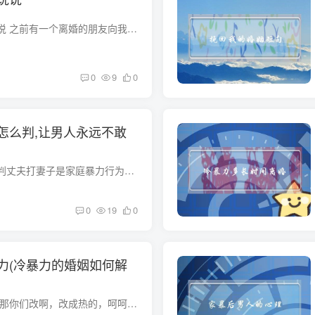
如何挽回婚姻经典说说 之前有一个离婚的朋友向我提问： “我不知道我的婚姻是不是走到了尽头，我和我老公在一起越来越没有话说，前几年还会因为各种琐事争吵，现在连吵架都吵不起来，一言不合就...
0
9
0
怎么判,让男人永远不敢
老公打老婆法律怎么判丈夫打妻子是家庭暴力行为。如果妻子向法院提起离婚诉讼，家庭暴力行为被证实后，法院判定允许离婚。因为家庭暴力是夫妻感情破裂的情况之一。 一、老公打老婆法律怎么判 《...
0
19
0
力(冷暴力的婚姻如何解
婚姻中冷暴力怎么办 那你们改啊，改成热的，呵呵 积极主动的对待，敞开心扉的沟通，我觉着，两个人在一起要敞开心扉，才能天长地久的。因此我希望您能和他平心静气的聊聊，看看到底是啥问题，这...