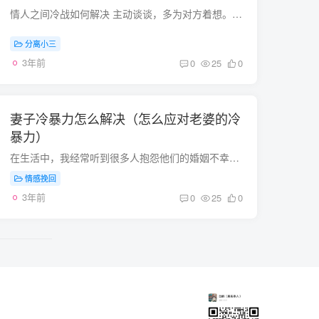
情人之间冷战如何解决 主动谈谈，多为对方着想。 情人是自愿的，别强求！这是性格问题 两个人必须有一个人改了这样的性格 要不然太可怕了主动认错呗很简单分手以后就什么都解决了我的亲娘啊！！...
分离小三
3年前
0
25
0
妻子冷暴力怎么解决（怎么应对老婆的冷
暴力）
在生活中，我经常听到很多人抱怨他们的婚姻不幸福。其实婚姻的过程主要是由自己的行为决定的。生活中有很多女人在夫妻生活中感受不到幸福，所以会有冷漠。那么如何应对妻子的冷暴力呢？其实夫妻...
情感挽回
3年前
0
25
0