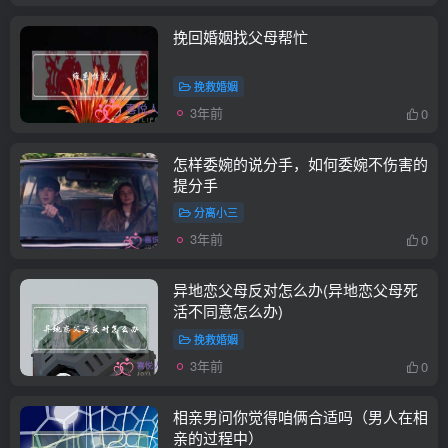
挽回婚姻找父母帮忙
挽救婚姻
3年前
0
怎样委婉的说分手，如何委婉不伤害的
提分手
分离小三
3年前
0
异地恋父母反对怎么办(异地恋父母死
活不同意怎么办)
挽救婚姻
3年前
0
相亲男问你觉得咱俩合适吗（男人在相
亲的过程中）