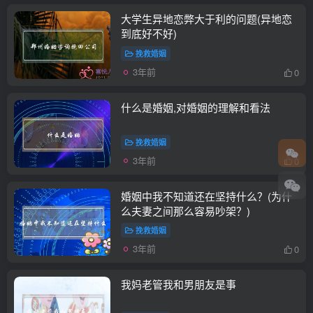
大学生异地恋弊大于利的问题(异地恋
到底好不好)
挽救婚姻
3年前
0
什么是婚姻,对婚姻的理解和看法
挽救婚姻
3年前
0
婚姻中我不知道还在坚持什么？(为什
么夫妻之间那么容易吵架？)
挽救婚姻
3年前
0
我妈老管我和男朋友是事