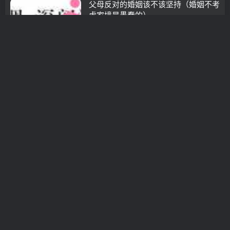
父母反对的婚姻该不该坚持（婚姻不考
虑家境是愚蠢的）
泡学书籍
3年前
0
父母不赞成的恋爱怎么挽回
泡学书籍
3年前
0
感情陷入僵局怎么挽回(感情怎么挽回
女友)
分离小三
3年前
0
父母帮忙挽回爱情(分手父母帮忙挽回)
分手挽回