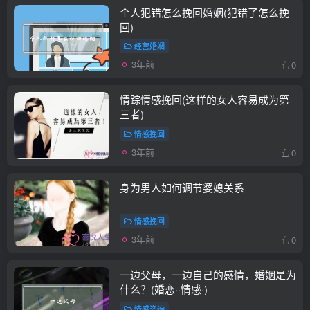
个人犯错怎么挽回婚姻(犯错了怎么挽
回)
经营婚姻
3年前
0
情踪情感挽回(这样的女人容易成为第
三者)
情感挽回
3年前
0
身为男人如何调节婆媳关系
情感挽回
3年前
0
一边父母，一边自己的感情，婚姻是为
什么？(婚恋··情感·)
情感咨询