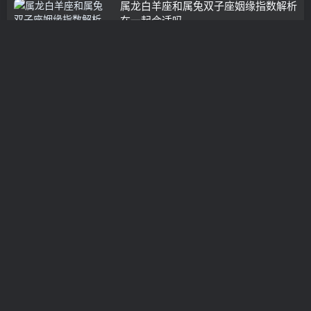
属龙白羊座和属兔双子座姻缘指数解析
在一起合适吗
挽救婚姻
3年前
0
婚姻难以挽回的亲惰
经营婚姻
3年前
0
注孤生！寂寞孤单最喜欢找上这些星座
挽救婚姻
3年前
0
白羊和摩羯配对指数是多少在一起几率
有多少
经营婚姻