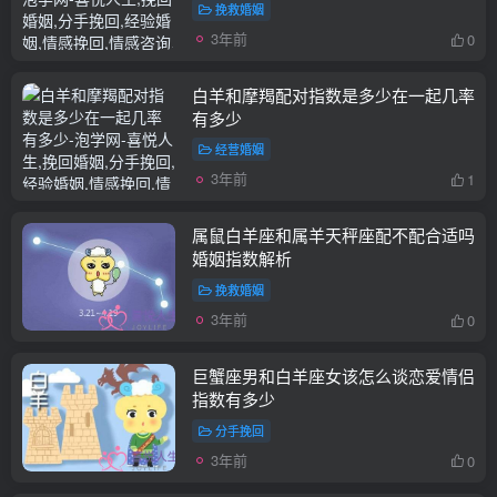
挽救婚姻
3年前
0
白羊和摩羯配对指数是多少在一起几率
有多少
经营婚姻
3年前
1
属鼠白羊座和属羊天秤座配不配合适吗
婚姻指数解析
挽救婚姻
3年前
0
巨蟹座男和白羊座女该怎么谈恋爱情侣
指数有多少
分手挽回
3年前
0