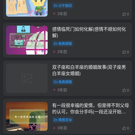
分手挽回
3年前
0
感情临死门如何化解(感情不顺如何化
解)
挽救婚姻
3年前
0
双子座和白羊座的婚姻故事(双子座男
白羊座女婚姻)
挽救婚姻
3年前
0
有一段很幸福的爱情，但是得不到父母
的认可，你会分手吗(一段还没开始就
已经结束了的爱情，我要怎么样才能挽
情感咨询
回...)
3年前
0