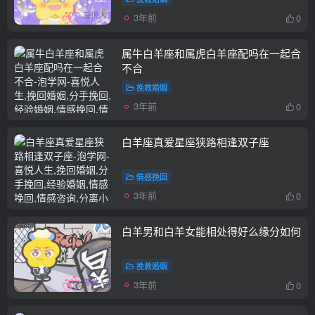
3年前
0
属牛白羊座和属虎白羊座配吗在一起合
不合
挽救婚姻
3年前
0
白羊座真爱星座狭路相逢双子座
情感挽回
3年前
0
白羊男和白羊女能相处得好么缘分如何
挽救婚姻
3年前
0