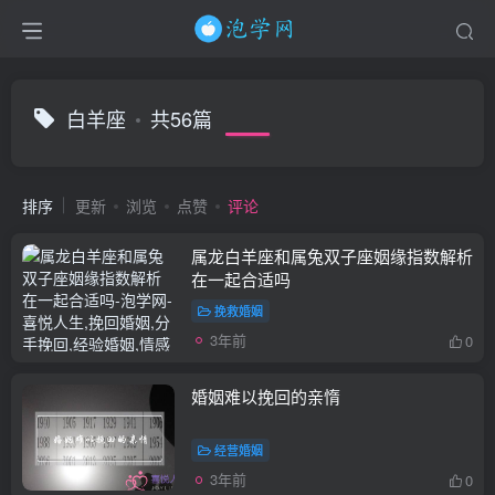
白羊座
共56篇
排序
更新
浏览
点赞
评论
属龙白羊座和属兔双子座姻缘指数解析
在一起合适吗
挽救婚姻
3年前
0
婚姻难以挽回的亲惰
经营婚姻
3年前
0