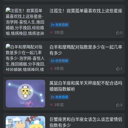
注孤生！寂寞孤单最喜欢找上这些星座
挽救婚姻
3年前
0
白羊和摩羯配对指数是多少在一起几率
有多少
经营婚姻
3年前
1
属鼠白羊座和属羊天秤座配不配合适吗
婚姻指数解析
挽救婚姻
3年前
0
巨蟹座男和白羊座女该怎么谈恋爱情侣
指数有多少