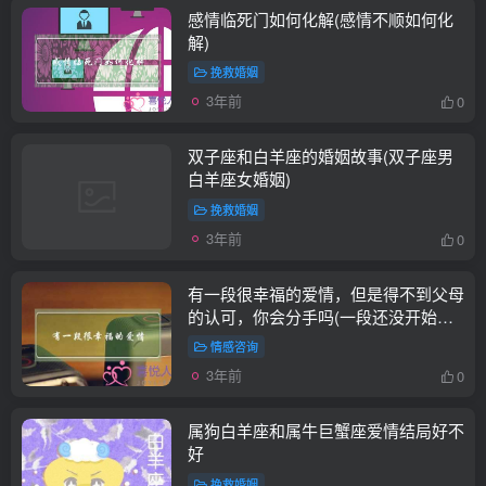
感情临死门如何化解(感情不顺如何化
解)
挽救婚姻
3年前
0
双子座和白羊座的婚姻故事(双子座男
白羊座女婚姻)
挽救婚姻
3年前
0
有一段很幸福的爱情，但是得不到父母
的认可，你会分手吗(一段还没开始就
已经结束了的爱情，我要怎么样才能挽
情感咨询
回...)
3年前
0
属狗白羊座和属牛巨蟹座爱情结局好不
好
挽救婚姻