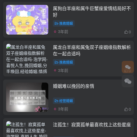
属狗白羊座和属牛巨蟹座爱情结局好不
好
挽救婚姻
3年前
0
属龙白羊座和属兔双子座姻缘指数解析
在一起合适吗
挽救婚姻
3年前
0
婚姻难以挽回的亲惰
经营婚姻
3年前
0
注孤生！寂寞孤单最喜欢找上这些星座