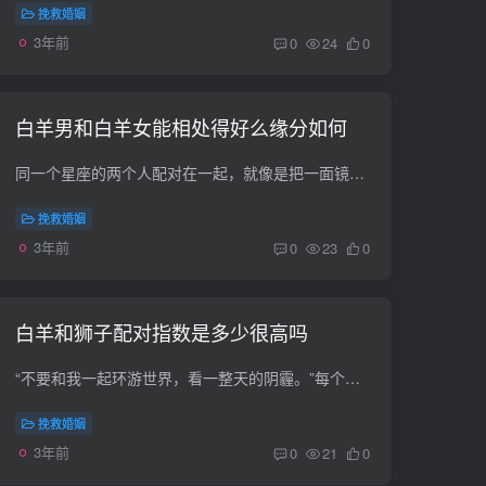
挽救婚姻
3年前
0
24
0
白羊男和白羊女能相处得好么缘分如何
同一个星座的两个人配对在一起，就像是把一面镜子放在自己的对面，让自己在做什么，在想什么，在想什么都能立刻被看穿。这两个人会在彼此心中造成怎样的涟漪？如果借鉴白羊男和白羊女，这些星座...
挽救婚姻
3年前
0
23
0
白羊和狮子配对指数是多少很高吗
“不要和我一起环游世界，看一整天的阴霾。”每个星座人都有不同的信仰和追求。如果我们看起来能够实现自己想要的，那就要付出更多，所以当两个人决定在一起发展很久的时候，一定要在此之前分析...
挽救婚姻
3年前
0
21
0