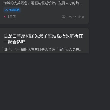
海滩的完美景色。暑假与假期设计。鼓舞人心的热带海滩、棕榈树和白色海滩。宁静的风景，放松的沙滩文/梵星至于白羊座和狮子座的感情配对，很多星座介绍都是100%肯定的，而这一对星座的CP之所以...
挽救婚姻
3年前
0
16
0
属龙白羊座和属兔双子座姻缘指数解析在
一起合适吗
如今，老一辈的人看生日是否合适，而年轻人更关注星座。通常，他们会匹配自己的生肖和星座，观察与另一半的匹配指数。黄道十二宫和黄道十二宫也是一样的意思，很多年轻人更注重自己黄道十二宫的...
挽救婚姻
3年前
0
15
0
挽回白羊座男生的狠招,挽回白羊男的最
好方法
白羊座的男生真的很阳光，又爱笑。对自身的朋友也很好，但是在爱情了里，一旦受伤了，就会对你冷冷的，丝毫不想理会你，你们有什么办法可以挽回他呢来看看，挽回白羊座男生的狠招。...
情感挽回
3年前
0
15
0