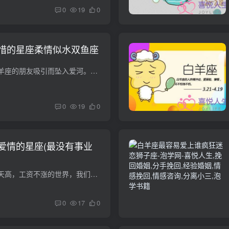
0
19
0
惜的星座柔情似水双鱼座
实际上，他们会被白羊座的朋友吸引而坠入爱河。重要的一点是，他们在生活中总是充满热情和阳光。不管你面临什么样的糟糕情况，你都可以坚强地前进。那么他们心中哪个星座值得珍惜呢？今天就一起...
0
19
0
爱情的星座(最没有事业
在这个房价一天比一天高，工资不涨的世界，我们要为了生存而忘我工作。在忙碌的时候，我们会不自觉地忽略最爱我们的TA，甚至失去我们所爱的。十二星座谁会因为事业而失去爱情？白羊星座白羊座的...
0
17
0