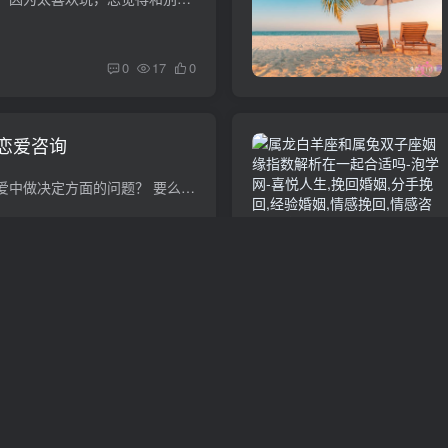
0
17
0
恋爱咨询
咨询大家一个关于恋爱中做决定方面的问题？ 要么在决定之前，就考虑得充分些，比如关于吃饭，如果看到她今天穿得比较随意，就去小饭馆或者点外卖，如果她今天打扮得很漂亮，就去高大上的地方吃...
0
16
0
@射手可能有缘无分的结
有人说，爱情就像酒，只有喝醉了才知道有多浓，只有爱过了才知道有多深。每个人都希望自己的爱情像童话一样，能够长久的在一起，好像可以认为最浪漫的事情就是白头偕老，但是在这个现实的社会里...
0
15
0