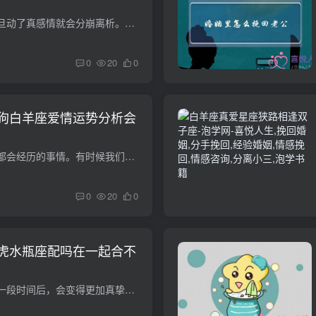
不轻易动感情的人一旦动了真感情就会分崩离析。他们的爱会像滔滔江水，无法阻挡。在他们看来，他们宁愿把自己烧成一对灰烬。如此炽热的感情，他爱上的人将会被这熊熊烈火烧烤。那么，白羊座和天...
0
20
0
狗白羊座爱情运势分析会
谈恋爱是每个年轻人都会经历的事情。有时候我们经常听到或看到两个人相爱分手。其中一个哭得死去活来，甚至做出一些极端的举动。所以两个人在一起久了就更难了。他们必须面对许多困难和障碍，才...
0
20
0
虎水瓶座配吗在一起合不
很多人的感情，经过一段时间后，会变得更加真挚，因为这条路并不容易，需要相互的爱和默契。白羊座和白羊座在一起的时候，是不是很般配？会不会是一个合适的组合在一起？我们来看看相关的分析。...