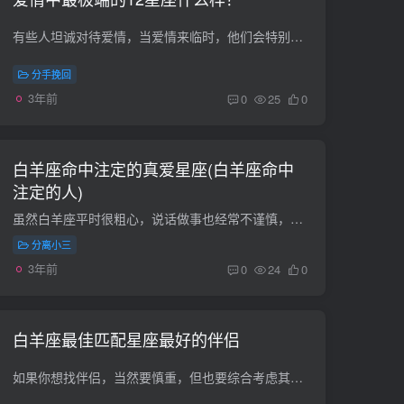
有些人坦诚对待爱情，当爱情来临时，他们会特别用心去珍惜。爱情走了，就随风而去，他们不会坚持没有结果的爱情。然而，有些人在爱情中会为爱失去理智，甚至在爱情中迷失自我，走向极端。所以，...
分手挽回
3年前
0
25
0
白羊座命中注定的真爱星座(白羊座命中
注定的人)
虽然白羊座平时很粗心，说话做事也经常不谨慎，像个孩子一样想说什么就说什么，但是一旦遇到喜欢的人，他们就会像变了一个人一样，很害羞，说话都犹豫不决，而且藏不住自己喜欢的明星。那么，在...
分离小三
3年前
0
24
0
白羊座最佳匹配星座最好的伴侣
如果你想找伴侣，当然要慎重，但也要综合考虑其他因素，比如两个星座是否合适。那么，什么星座最适合十二星座,的白羊座，他们最好的伴侣是什么？让我们一起来看看。白羊座和巨蟹座的结合是完美...