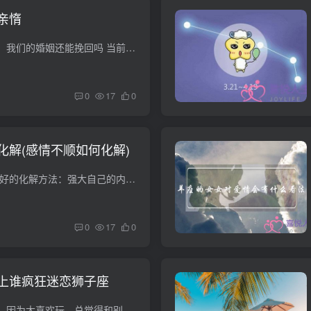
亲惰
前夫说对我只有亲情，我们的婚姻还能挽回吗 当前第三者的存在似乎正蔓延为一种较“普遍”的社会现象。婚姻很实际，不可能说解体就解体。面对老公的外遇，离不离婚要区别对待。如果不想家里破碎...
0
17
0
化解(感情不顺如何化解)
如何化解情劫 情劫最好的化解方法：强大自己的内心。现实生活中，我们不仅会遇到情劫，还会遇到其他的事情和困难，需要自己独自面对的就更多了，所以不管自己是女性还是男性，都需要强大自己的...
0
17
0
上谁疯狂迷恋狮子座
十二星座中的白羊座，因为太喜欢玩，总觉得和别人在一起不靠谱。即使有一天他们向自己爱的人坦白，他们也往往不能让对方很快做出决定。那么，对于白羊座来说，他们最容易爱上哪些星座呢？ 第一...