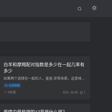
白羊和摩羯配对指数是多少在一起几率有
多少
如果两个选择在一起的人，星座,非常亲密，这意味着这也是一件幸运的事情，因为我们将来可能会遇到一些困难。如果能通过分析星座来避免这些不良因素，就能给家人带来好处，也能通过传统的星座分...
经营婚姻
3年前
0
45
1
爱情中最极端的12星座什么样？