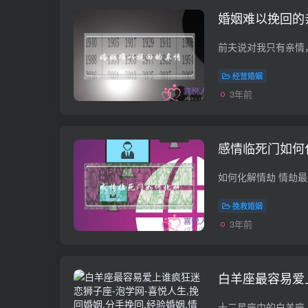
婚姻难以挽回的
经营婚姻
3年前
感情临死门如何
挽救婚姻
3年前
白羊座最容易爱