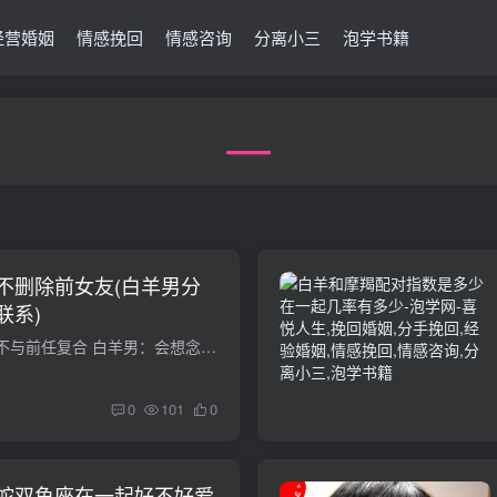
经营婚姻
情感挽回
情感咨询
分离小三
泡学书籍
不删除前女友(白羊男分
联系)
白羊男什么情况下会不与前任复合 白羊男：会想念你、想很多年后白羊再去想当时的旧情人，会觉得自己很单纯，但是白羊还是会延续那个时候的冲动，主动你，会说出自己的心声，如果他记得你，就会...
0
101
0
蛇双鱼座在一起好不好爱