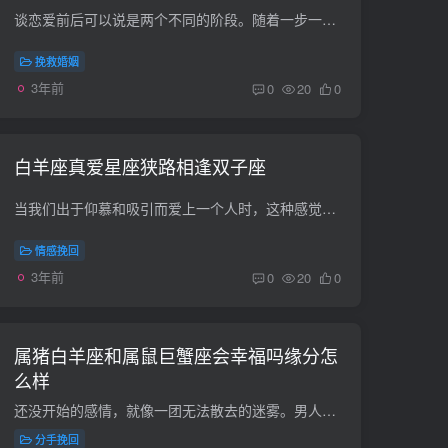
谈恋爱前后可以说是两个不同的阶段。随着一步一步的熟悉和了解，彼此的性格和情绪必然会发生质的变化。为什么有些星座如此不同？恋爱前后哪个男人差距最大？通过星座的特点，挖掘出根本原因，即...
挽救婚姻
3年前
0
20
0
白羊座真爱星座狭路相逢双子座
当我们出于仰慕和吸引而爱上一个人时，这种感觉短暂而新鲜，可能会因为一点点细节而消失。但是，真爱的出现会让这份感情充满延伸，从亲情到喜欢，再从喜欢到爱。所以要坚定自己的内心，认定对方...
情感挽回
3年前
0
20
0
属猪白羊座和属鼠巨蟹座会幸福吗缘分怎
么样
还没开始的感情，就像一团无法散去的迷雾。男人和女人在中间看不清楚自己想要什么，迷雾散去后会逐渐表现出自己的真情实感。在星座和黄道十二宫的配对关系中，白羊座和巨蟹座两个人在一起幸福吗...
分手挽回