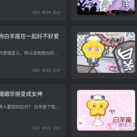
0
24
0
狗白羊座在一起好不好爱
这个世界经历了不同的爱情定义，所以没有绝对的评判标准。每个人心目中的爱情都是多姿多彩的。当老虎白羊座和狗白羊座在一起时，这两个人是最好的一对吗？在生肖和星座的关系中，感情之路会有什...
0
23
0
婚姻华丽变成女神
家庭主妇变女强人，男人要如何应对？ 白羊座个性 白羊座的人冲动、爱冒险、慷慨、天不怕地不怕，而且一旦下定决心，不到黄河心不死，排除万难的要达到目的。大部分属于白羊座的人的脾气都很差，...
0
22
0