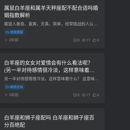
属鼠白羊座和属羊天秤座配不配合适吗婚
姻指数解析
属鼠人善良、直爽、天真、简单，经常挑战别人认为不可能的事情。它们结合了大胆、自信、果断和简单的许多优点。白羊座,天秤座的人们在浪漫的历史中感到舒适和有能力。这两种性格放在一起会是什...
挽救婚姻
3年前
0
17
0
白羊座的女女对爱情会有什么看法呢？
(另一半对待感情很冷淡，这样意味着什
么？)
另一半对待感情很冷淡，这样意味着什么？ 这意味着你们的这段感，已经面临着结束了，因为他如果对这段感很冷淡的话，那就是已经不想再继续了。 如何在恋爱冷淡期进行沟通这就是磨合期。 我告诉...
情感咨询
3年前
0
17
0
白羊座和狮子座配吗 白羊座和狮子座百
分百绝配