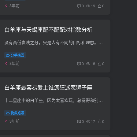
3年前
0
19
0
白羊座与天蝎座配不配配对指数分析
没有高低贵贱之分，只是人有不同的目标和理想。所以，如果大家都不是过客，就没必要凑在一起。否则，即使现在是亲密关系，也很快就会天各一方。因为不情愿的后果是不舒服，对方很难继续维持。十...
分手挽回
3年前
0
18
0
白羊座最容易爱上谁疯狂迷恋狮子座
十二星座中的白羊座，因为太喜欢玩，总觉得和别人在一起不靠谱。即使有一天他们向自己爱的人坦白，他们也往往不能让对方很快做出决定。那么，对于白羊座来说，他们最容易爱上哪些星座呢？ 第一...
挽救婚姻
3年前
0
17
0