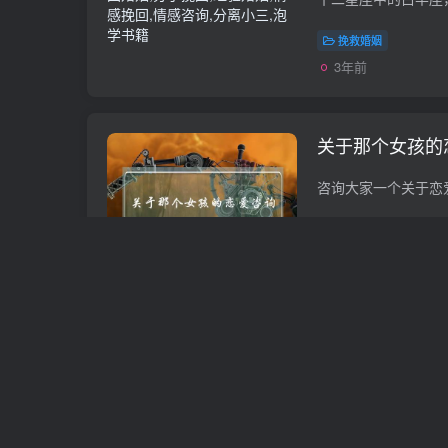
挽救婚姻
3年前
关于那个女孩的
情感咨询
3年前
星座故事：白羊
局
分离小三
3年前