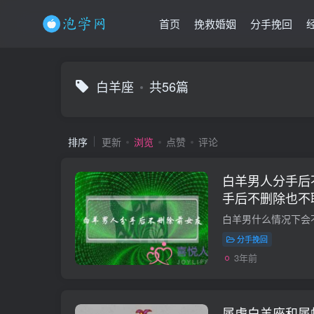
首页
挽救婚姻
分手挽回
白羊座
共56篇
排序
更新
浏览
点赞
评论
白羊男人分手后
手后不删除也不
分手挽回
3年前
属虎白羊座和属