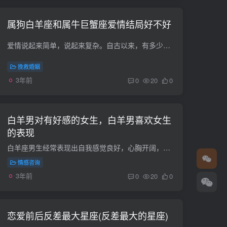
属狗白羊座和属牛巨蟹座爱情结局好不好
爱情说起来简单，说起来复杂。自古以来，有多少人被爱情困住，又有多少人因为爱情迷失了自我。我们不得不承认，爱情的力量是巨大的，它可以改变一个人，甚至是一个人的一切。爱情也会让人坠入深...
挽救婚姻
3年前
0
20
0
白羊男对有好感的女生，白羊男喜欢女生
的表现
白羊座男生经常表现出自我感觉良好，心胸开阔，经常给人一种不靠谱的感觉。那么白羊座男生喜欢的四种女人是什么样的，面对喜欢的人会怎么做呢？白羊男喜欢的四种女人第一种：活泼开朗自信的女生...
情感咨询
3年前
0
20
0
恋爱前后反差最大星座(反差最大的星座)