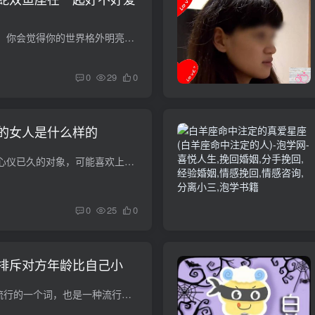
当你遇到一个好情人，你会觉得你的世界格外明亮可爱。你的情绪也会随着感情的进展而变化。好的爱情是相互成长和促进的。那么，在白羊座，一只老虎，和双鱼座，一条蛇，谈恋爱之后，他们是什么感...
0
29
0
的女人是什么样的
每个人心里都有自己心仪已久的对象，可能喜欢上一个不在乎ta长相的人。只要他觉得对，他就会认定ta就是他想要追求的人。那么，白羊座男生在面对喜欢的人时有哪些不寻常的表现呢？他们对爱情的态...
0
25
0
排斥对方年龄比自己小
“姐弟恋”是现在比较流行的一个词，也是一种流行趋势。恋爱中，年龄不是问题，身高也不是差距。然而，一些女孩拒绝“姐妹情谊”，与比自己小的男孩互动时感到不舒服。然而，在十二星座,也有这...