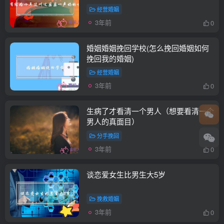
经营婚姻
3年前
0
婚姻婚姻挽回学校(怎么挽回婚姻如何
挽回我的婚姻)
经营婚姻
3年前
0
生病了才看清一个男人（想要看清一个
男人的真面目）
分手挽回
3年前
0
谈恋爱女生比男生大5岁
挽救婚姻
3年前
0