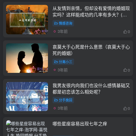
从友情到亲情，但却没有爱情的婚姻现
实吗？这样能成功的几率有多大？(我
该怎么维持我们的婚姻？这样爱着真的
情感咨询
好累！)
3年前
0
哀莫大于心死是什么意思（哀莫大于心
死的婚姻）
分离小三
3年前
0
我男友很内向我们也没什么感情基础又
都是初恋该怎么相处呢？
分手挽回
3年前
0
哪些星座容易出现七年之痒