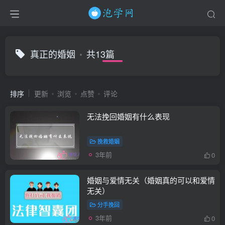
真正的婚姻
共13篇
排序
更新
浏览
点赞
评论
无法挽回婚姻有什么表现
挽救婚姻
3年前
0
婚姻与爱情无关（婚姻真的可以和爱情
无关）
分手挽回
3年前
0