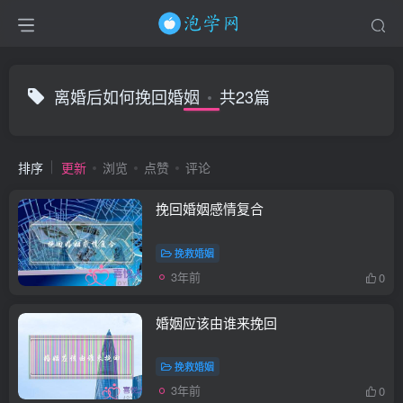
离婚后如何挽回婚姻
共23篇
排序
更新
浏览
点赞
评论
挽回婚姻感情复合
挽救婚姻
3年前
0
婚姻应该由谁来挽回
挽救婚姻
3年前
0