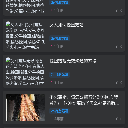
挽救婚姻
3年前
0
女人如何挽回婚姻
挽救婚姻
3年前
0
挽回婚姻无效沟通的方法
挽救婚姻
3年前
0
不想离婚，该怎么拖着让对方回心转
意？(一时冲动离婚了怎么办离婚后如
何挽回婚姻)
经营婚姻
3年前
0