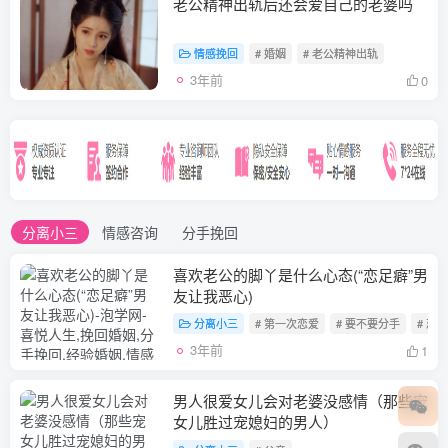
老公精神出轨后还会爱自己的老婆吗
情感挽回
# 婚姻
# 老公精神出轨
3年前
0
分离小三
情感咨询
分手挽回
喜欢老公的脚丫是什么心态(“恋足癖”男
友让我恶心)
分离小三
# 第一次恋爱
# 要不要分手
# 恋
3年前
1
男人很爱女儿会对老婆没感情（那些宠
女儿胜过宠媳妇的男人）