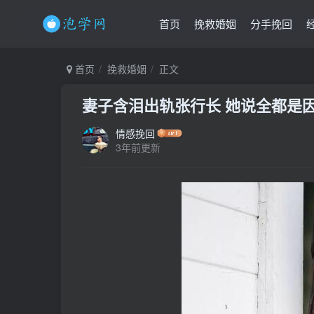
首页
挽救婚姻
分手挽回
首页
挽救婚姻
正文
妻子含泪出轨张行长 她说全都是
情感挽回
3年前更新