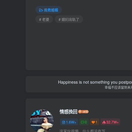
挽救婚姻
# 老婆
# 媳妇出轨了
Happiness is not something you postpone
幸福不应该留到未
情感挽回
1.6W+
0
1
32.7W+
这家伙很懒，什么都没有写...