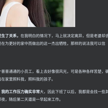
发生了关系，
在我明白的情况下，马上就决定离异，但是老婆却
是在为更好的家中而做出的这一杰出牺牲，那样的说法我可以信
普普通通的小员工，看上去好像很风光，可是各种各样苦楚，
直在家里照料我，照料我的孩子。
，我的工作压力确实非常
大，因此下班了以后，我都是会找一些
深夜，随后第二天還是一早起來工作。