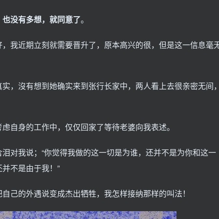
，也没有多想，就同意了
。
，我近期立刻就需要晋升了，原本高兴的很，但是这一信息毫
实，沒有想到她确实来到张行长家中，两人看上去很亲密无间
虑自身的工作中，仅仅回家了等待老婆向我表述。
对我说；“你觉得我做的这一切是为谁，还并不是为你和这一
并不是由于我！”
自己的外遇说变成杰出牺牲，我怎样接纳那样的叫法！