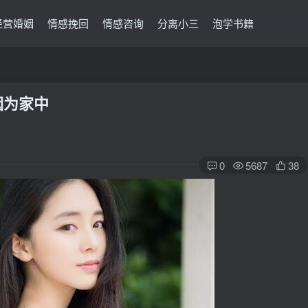
经营婚姻
情感挽回
情感咨询
分离小三
泡学书籍
因为家中
0
5687
38