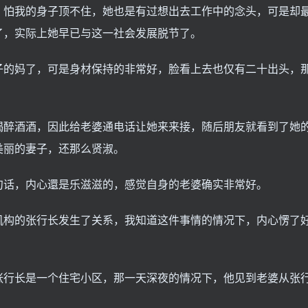
怕我的身子顶不住，她也是有过想出去工作中的念头，可是却
了，实际上她早已与这一社会发展脱节了。
的妈了，可是身材保持的非常好，脸看上去也仅有二十出头，
醉酒酒，因此给老婆通电话让她来来接，随后朋友就看到了她
美丽的妻子，还那么贤淑。
话，内心還是乐滋滋的，感觉自身的老婆确实非常好。
构的张行长发生了关系，我知道这件事情的情况下，内心愣了
行长是一个住宅小区，那一天深夜的情况下，他见到老婆从张