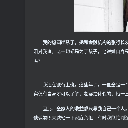
我的媳妇出轨了，她和金融机构的张行长
泪对我说，这一切都是为了孩子，他说她自身
吗？
我还在银行上班，这些年了，一直全是一个
实仅有自身才可以了解，老婆是休假的，她一
因此，
全家人的收益都只靠我自己一个人
他做兼职来减轻一下家庭负担，有时我能忙到