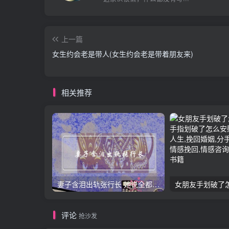
上一篇
女生约会老是带人(女生约会老是带着朋友来)
相关推荐
妻子含泪出轨张行长 她说全都是因为家中
评论
抢沙发