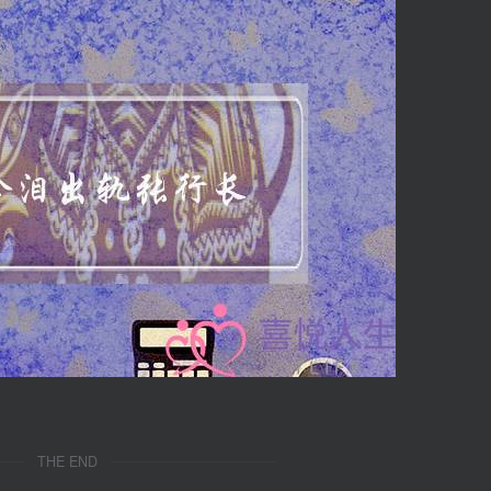
THE END