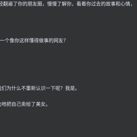
已经翻遍了你的朋友圈，慢慢了解你，看着你过去的故事和心情，
有一个像你这样懂得做事的网友？
。
我们为什么不重新认识一下呢？我是。
功地把自己卖给了美女。