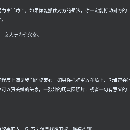
努力事半功倍。如果你能抓住对方的想法，你一定能打动对方的
了。
白，女人更为你兴奋。
定程度上满足我们的虚荣心。如果你把蜂蜜放在嘴上，你肯定会
你可以赞美她的头像，一张她的朋友圈照片，或者一句有意义的
故事的人！(对方头像是我姐的深，你猜不到)