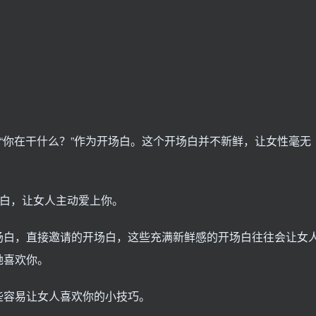
者“你在干什么？”作为开场白。这个开场白并不新鲜，让女性毫无
场白，让女人主动爱上你。
场白，直接邀请的开场白，这些充满新鲜感的开场白往往会让女
她喜欢你。
些容易让女人喜欢你的小技巧。