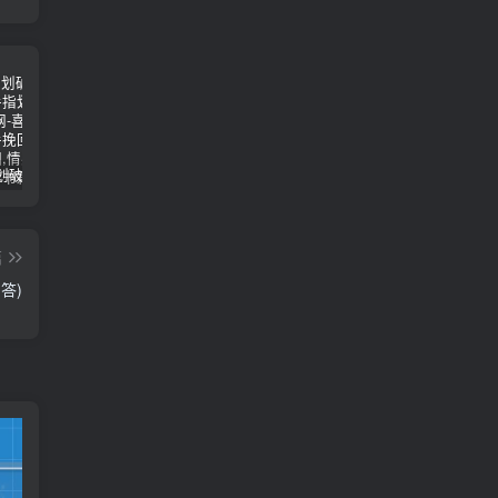
女朋友手划破了怎么安慰(女朋友手指划破了怎么安慰)
男人说他不行怎么回答（高情商的人都这样回答）
怎么才能让老婆出轨
篇
答)