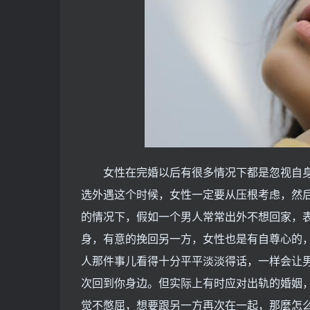
女性在完婚以后有很多情况下都是忽视自身
选外遇这个时候，女性一定要从压根考虑，然
的情况下，假如一个男人常常出外不想回家，
身，有意的挽回另一方，女性也是有自尊心的
人那件事儿看得十分平平淡淡得话，一样会让
次回到你身边。但实际上有时应对出轨的婚姻
觉不憋屈，想要跟另一方再次在一起，那麼怎