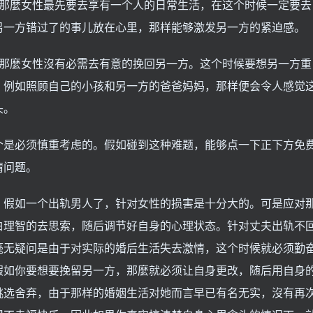
麼女性最先要去享有一个人的日常生活，在这个时候一定要去
另一方错过了的事儿放在心里，那样能够激发另一方的紧迫感。
麼女性沒有必需去有意的挽回另一方。这个时候要想另一方重
，例如照顾自己的小孩和另一方的爸爸妈妈，那样便会令人感觉
头。
是必须慎重考虑的。假如碰到这种难题，能够点一下正下方免
情问题。
假如一个出轨男人了，针对女性的损害是十分大的。可是应对
白理智的去思索，随后调节好自身的心理状态。针对丈夫出轨不
毫无疑问是由于对实际的婚后生活失去激情，这个时候就必须勤
假如你要想要挽留另一方，那麼就必须让自身更改，随后用自身
挑选舍弃，由于那样的婚姻生活对她而言早已有名无实，沒有再