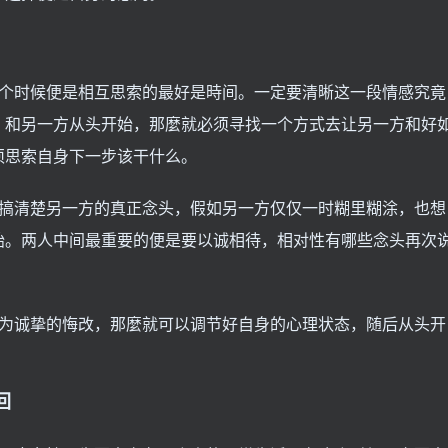
时候便是相互思索的最好是時间。一定要清晰这一段情感究竟
，和另一方从头开始，那麼就必须寻找一个方式去让另一方和好
须思索自身下一步该干什么。
清楚另一方的真正念头，假如另一方仅仅一时糊里糊涂，也想
始。两人中间最重要的便是要以诚相待，相对性有哪些念头再次
诚挚的悔改，那麼就可以调节好自身的心理状态，随后从头开
回