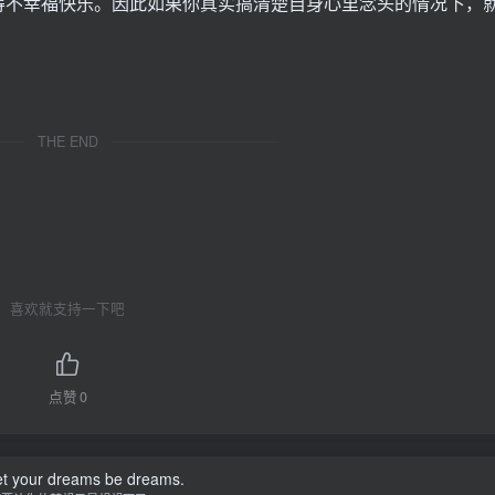
得不幸福快乐。因此如果你真实搞清楚自身心里念头的情况下，
THE END
喜欢就支持一下吧
点赞
0
let your dreams be dreams.