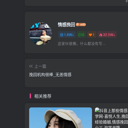
情感挽回
1.6W+
0
1
32.5W+
这家伙很懒，什么都没有写...
上一篇
挽回机构很棒_无恙情感
相关推荐