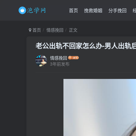
首页
挽救婚姻
分手挽回
首页
情感挽回
正文
老公出轨不回家怎么办-男人出轨
情感挽回
3年前发布