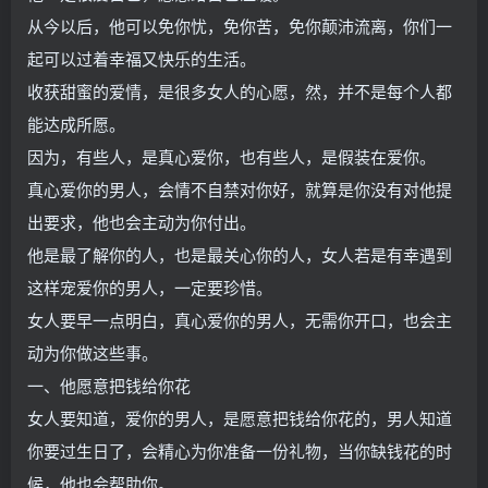
从今以后，他可以免你忧，免你苦，免你颠沛流离，你们一
起可以过着幸福又快乐的生活。
收获甜蜜的爱情，是很多女人的心愿，然，并不是每个人都
能达成所愿。
因为，有些人，是真心爱你，也有些人，是假装在爱你。
真心爱你的男人，会情不自禁对你好，就算是你没有对他提
出要求，他也会主动为你付出。
他是最了解你的人，也是最关心你的人，女人若是有幸遇到
这样宠爱你的男人，一定要珍惜。
女人要早一点明白，真心爱你的男人，无需你开口，也会主
动为你做这些事。
一、他愿意把钱给你花
女人要知道，爱你的男人，是愿意把钱给你花的，男人知道
你要过生日了，会精心为你准备一份礼物，当你缺钱花的时
候，他也会帮助你。