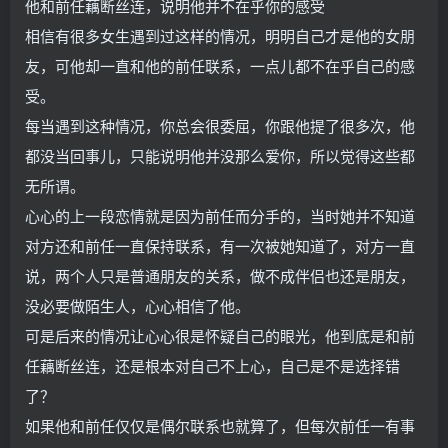
他和前任藕断丝连，说明他并不在乎你的感受
相信有很多女生遇到过这样的情况，明明自己才是他的女朋
友，可他却一直和他的前任联系，一点儿都不在乎自己的感
受。
每当遇到这种情况，你总会很委屈，你跟他提了很多次，他
都没当回事儿，只能说明他并没那么爱你，所以觉得这些都
无所谓。
心心的上一段恋情就是因为前任而分手的，当时她并不知道
对方还和前任一直保持联系，有一次被她知道了，对方一直
说，两个人只是普通朋友的关系，做不成伴侣也还是朋友，
没必要做陌生人，心心相信了他。
可是后来的情况让心心很是怀疑自己的眼光，他到底是和前
任藕断丝连，还是根本对自己不上心，自己是不是选择错
了？
如果他和前任仅仅是偶尔联系也就算了，但每次前任一有事