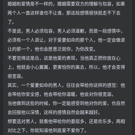
婚姻和爱情是不一样的，婚姻需要双方的理解与包容，如果
两个人一直这样谁也不让谁，那这段感情很快就走不下去
了。
不是说，男人必须包容，男人必须道歉，而是一段感情中，
必须有一个人退让，对于爱妻如命的那个人，他一定会做退
让的那一个，他也会愿意迁就你，为你改变。
不要觉得这是怂，这是他爱的表现，当他真正把你放在心
上，他就会小心翼翼，更害怕你的离去，所以，他才会变得
很宽容。
其实，一个爱妻如命的男人，往往会带给你这样的感觉：他
会带给你安全感，他会带给你温暖，他会对你很宽容。
当他做到这些的时候，你一定能感受到他对你的爱，也自然
会回报他以深情，这样的感情自然会越来越好。
想要选对男人，就看他带给你的委屈多，还是欢乐多，两相
对比之下，你就知道他到底爱不爱你了。