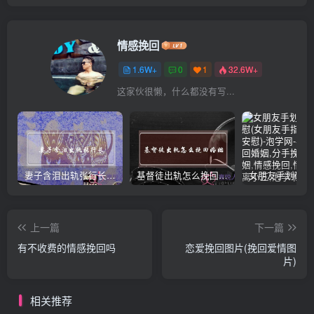
情感挽回
1.6W+
0
1
32.6W+
这家伙很懒，什么都没有写...
妻子含泪出轨张行长 她说全都是因为家中
基督徒出轨怎么挽回婚姻(基督徒面对出轨婚姻)
上一篇
下一篇
有不收费的情感挽回吗
恋爱挽回图片(挽回爱情图
片)
相关推荐