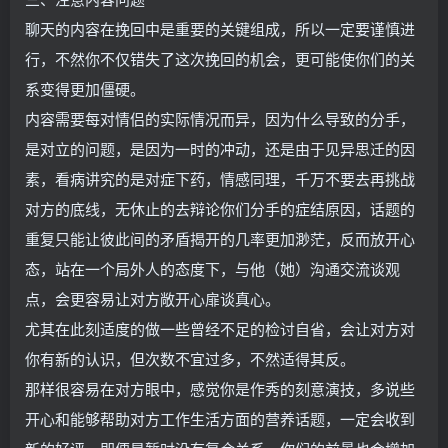
聊天的内容在挽回中是重要的关键组成，所以一定要谨慎进
行，不然你不仅错失了这次挽回的机会，更可能使你们的关
系变得更加僵硬。
内容需要每对情侣的实际情况而异，因为什么导致的分手，
是对立的问题，是因为一时的冲动，还是由于见异思迁的因
素，看病讲究的是对症下药，情感同理，千万不要去再挑战
对方的底线，无休止的去辩论你们分手的症结原因，话题的
重复只能让彼此间的矛盾揭开的几率更加渺茫，反而放开心
态，站在一个局外人的态度下，与他（她）沟通交流谈观
点，会更容易让对方敞开心扉谈真心。
尤其在此刻适度的做一些曾经不足的检讨自省，会让对方对
你有新的认识，但次数不宜过多，不然适得其反。
那样很容易在对方眼中，感觉你是作秀的刻意演技，多说些
开心和能够帮助对方工作生活方面的营养话题，一定会收到