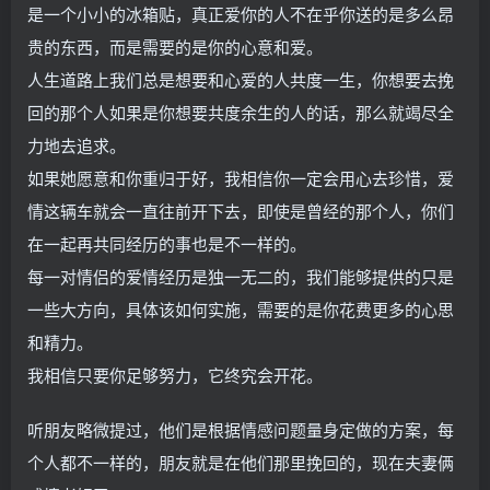
是一个小小的冰箱贴，真正爱你的人不在乎你送的是多么昂
贵的东西，而是需要的是你的心意和爱。
人生道路上我们总是想要和心爱的人共度一生，你想要去挽
回的那个人如果是你想要共度余生的人的话，那么就竭尽全
力地去追求。
如果她愿意和你重归于好，我相信你一定会用心去珍惜，爱
情这辆车就会一直往前开下去，即使是曾经的那个人，你们
在一起再共同经历的事也是不一样的。
每一对情侣的爱情经历是独一无二的，我们能够提供的只是
一些大方向，具体该如何实施，需要的是你花费更多的心思
和精力。
我相信只要你足够努力，它终究会开花。
听朋友略微提过，他们是根据情感问题量身定做的方案，每
个人都不一样的，朋友就是在他们那里挽回的，现在夫妻俩