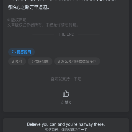
哪怕心之路万里迢迢。
©
版权声明
文章版权归作者所有，未经允许请勿转载。
THE END
情感挽回
# 挽回
# 情感问题
# 怎么挽回感情情感挽回
喜欢就支持一下吧
点赞
0
Believe you can and you’re halfway there.
相信自己，你也就成功了一半