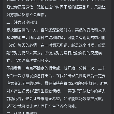
睡觉你还发微信，恐怕在这个时间不断的狂轰乱炸，只能让
对方加深反感不会理你。
二、注意频率问题
想挽回爱情的一方，自然还深爱着对方，突然的变故和未来
希望的消失，所以那种冲动和欲望，可能会有迫切的想和他
（她）聊天的心情，在一时倒无所谓，越是这个时候，越是
期待对方仍然未离去，即便是对方没有抵触你们的交流模
式，也要注意次数和频率。
不能看到一点点不确定的假希望，就开始十分钟一次，二十
分钟一次频繁发消息打电话，在假如出现良性沟通后一定要
注意交流间隔的频率，最好保持在每周2次的频率就好，避免
对方产生逆反心理浮生抵触情绪，一意孤行只能让你的努力
前功尽弃，也会让未来毫无希望，如果能够巧妙拿捏尺度，
说不定就可以让对方同样产生了眷恋可能。
三、注意内容问题