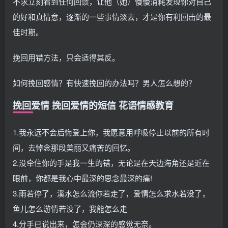
不求立刻看到任何回馈，让他（她）慢慢消耗发现你对自己
的好和真情意，逐渐的一些事情淡去，才是你有利回击的最
佳时期。
挽回用错方法，只会适得其反。
如何挽回感情？有快速挽回的办法吗？男人怎么想的？
挽回爱情 挽回爱情的短信 花语情感教育
1.我永远不会后悔爱上你，我愿意用呼吸停止以前的所有时
间，去悼念那段美丽又痛苦的回忆。
2.没牵住你的手是我一生的错，无论是在天边海角还是近在
眼前，你都是我心中最深的思念最深的痛!
3.雨若停了，溪水怎么流你若走了，爱情怎么求水若没了，
鱼儿怎么游情若没了，我能怎么走
4.分手已说出来，怎会仍深深的感觉无奈。