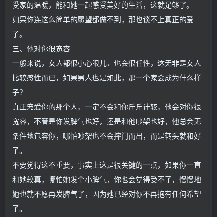
受家的温暖，能和她一起感受美好的生活，这就足够了。
如果你连这么简单的愿望都做不到，那也谈不上真正的爱
了。
三、他对你很宽容
一般来说，女人都很小心眼儿，也会很任性，这无非是女人
比较感性而已，如果男人也是如此，那一个家会成为什么样
子？
真正宠爱你的那个人，一定不会和你斤斤计较，他会对你很
宽容，不管是你发脾气也好，还是和他吵架也好，他总会无
条件地包容你，哪怕吵架也不会摔门而出，而是转头就和好
了。
不要觉得这不重要，事实上这是很关键的一点，如果你一直
和她较真，哪怕她发个小脾气，你也会觉得受不了，慢慢地
她也就不愿再发脾气了，因为她已经对你不再抱有任何希望
了。