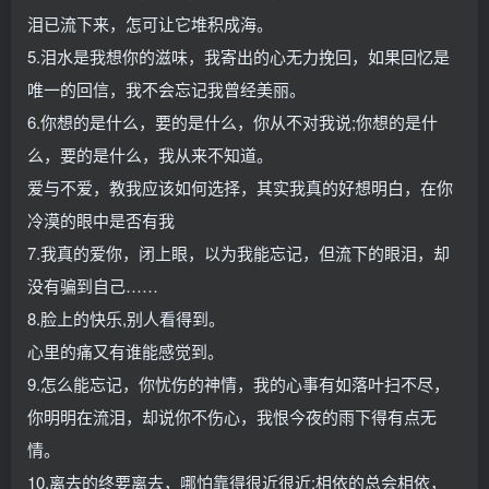
泪已流下来，怎可让它堆积成海。
5.泪水是我想你的滋味，我寄出的心无力挽回，如果回忆是
唯一的回信，我不会忘记我曾经美丽。
6.你想的是什么，要的是什么，你从不对我说;你想的是什
么，要的是什么，我从来不知道。
爱与不爱，教我应该如何选择，其实我真的好想明白，在你
冷漠的眼中是否有我
7.我真的爱你，闭上眼，以为我能忘记，但流下的眼泪，却
没有骗到自己……
8.脸上的快乐,别人看得到。
心里的痛又有谁能感觉到。
9.怎么能忘记，你忧伤的神情，我的心事有如落叶扫不尽，
你明明在流泪，却说你不伤心，我恨今夜的雨下得有点无
情。
10.离去的终要离去，哪怕靠得很近很近;相依的总会相依，