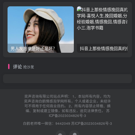
男人发抱拳是好还是坏？
抖音上那些情感挽回真的假的
评论
抢沙发
奕声咨询有限公司站点声明： 1、本站所有内容，均为
奕声咨询白鹤情感泡学网所有，个人或者企业，未经许
可不得用于任何商业目的。 2、所有内容禁止转载、摘
编、复制或建立镜像，如有违反，追究法律责任。
苏
ICP备2023034826号-3
白鹤老师唯一微信：9442049
苏ICP备2023034826号-3