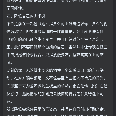
新的好评，即便是暂时没有复合关系，你们的前景也会增加
了可能性。
四、降低自己的需求感
不论之前在一起他（她）是多么的上赶着追求你，多么的视
你为珍宝，但要清醒认清的一件事情是，分手就意味着他
（她）的心已经产生了变异，并且已经对你产生了否定心
里，此刻不要再做那个傲娇的自己，当然并非让你现在低三
下四摇尾乞怜求复合，只是放低姿态，摒弃高高在上的态
度。
此刻的你，无论做出多大的牺牲，多么感动自己的言行举
动，在对方眼中都是一文不值甚至有些招人不待见的行为，
而那些宁可为爱卑微到尘埃里的举动，更会让他（她）看轻
反感你，逃离情绪的加剧更会使你的复合之梦变得遥不可
及。
所以降低需求感只是放低姿态，并且在自己付出行动之余，