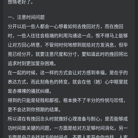
感情老好了。
一、注意时间问题
分开以后一些人都会一心想着如何去挽回对方，而在挽回
时，一些人往往会极端的利用沟通这一点，恨不得马上能够
让对方回心转意，不管何时何地想到就给对方发消息，但毕
竟已经分开，就要注意尺度和分寸，要知道此时的挽回将比
追求时刻更加复杂困难。
在一起的时候，这一样的方式会让对方感到幸福，是在乎的
表达方式，而此刻角色的转变，就会在他（她）心中眼里就
是赤裸裸的骚扰纠缠。
得到的只能是轻贱和鄙视，根本换不了半分的怜悯与珍惜，
更不会达到你预期的结果。
所以请在有挽回念头时就做好心理准备与耐心，是否能够成
功时间是关键的问题，一方面是给对方足够时间消化，另一
方面是自己去找对方的时间点，不要人家开会你也找，人家