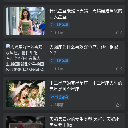
什么星座能毁掉天蝎，天蝎最难驾驭的
四大星座
挽救婚姻
3年前
0
天蝎座为什么喜欢双鱼座，他们相配
吗？
挽救婚姻
3年前
0
十二星座的克星星座，十二星座天生的
克星是哪个星座
情感咨询
3年前
0
天蝎男喜欢的女生类型(怎样让天蝎座
男生爱上你)