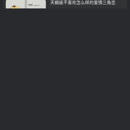
天蝎座不喜欢怎么样的爱情三角恋
情感咨询
3年前
0
挽回婚姻天蝎座
挽救婚姻
3年前
0
巨蟹座控制欲很强吗，控制欲很强的星
座
挽救婚姻
3年前
0
十二星座难以放弃哪个星座恋人？
挽救婚姻