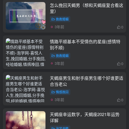
怎么挽回天蝎男（想和天蝎座复合看这
里）
挽救婚姻
3年前
0
情路平顺基本不受情伤的星座(感情特
别不顺)
挽救婚姻
3年前
0
天蝎座男生和射手座男生哪个好谁更适
合当老公
情感挽回
3年前
0
天蝎座幸运数字，天蝎座2021年运势
详解
泡学书籍