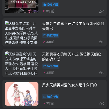
挽救婚姻
3年前
0
天蝎金牛谁离不开谁金牛女孩如何对付
天蝎男
挽救婚姻
3年前
0
天蝎男喜欢的聊天方式 微信撩天蝎座
的正确方式
情感挽回
3年前
0
属兔天蝎男对爱的女人是什么样的
情感咨询
3年前
0