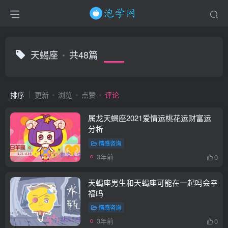
天蝎座
共48篇
排序
更新
浏览
点赞
评论
属龙天蝎座2021爱情运桃花运财富运
分析
情感咨询
3年前
0
天蝎座男生和天蝎座可能在一起吗会幸
福吗
情感咨询
3年前
0