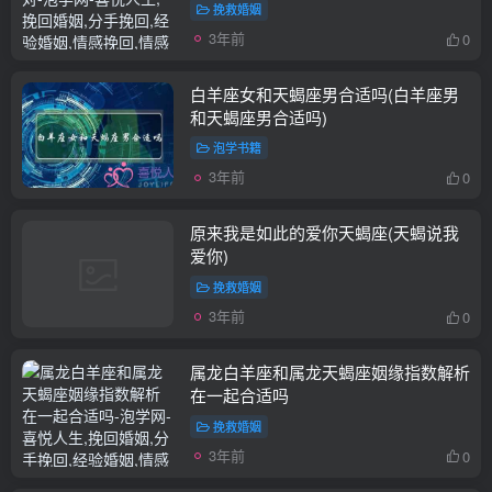
挽救婚姻
3年前
0
白羊座女和天蝎座男合适吗(白羊座男
和天蝎座男合适吗)
泡学书籍
3年前
0
原来我是如此的爱你天蝎座(天蝎说我
爱你)
挽救婚姻
3年前
0
属龙白羊座和属龙天蝎座姻缘指数解析
在一起合适吗
挽救婚姻
3年前
0