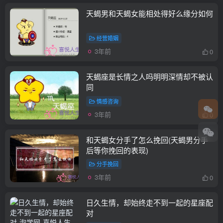
天蝎男和天蝎女能相处得好么缘分如何
经营婚姻
3年前
0
天蝎座是长情之人吗明明深情却不被认
同
情感咨询
3年前
0
和天蝎女分手了怎么挽回(天蝎男分手
后等你挽回的表现)
分手挽回
3年前
0
日久生情，却始终走不到一起的星座配
对