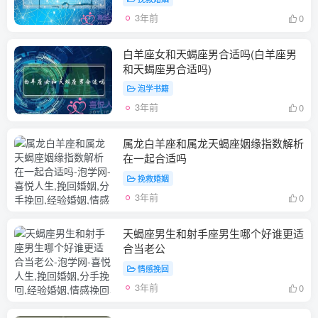
3年前
0
白羊座女和天蝎座男合适吗(白羊座男
和天蝎座男合适吗)
泡学书籍
3年前
0
属龙白羊座和属龙天蝎座姻缘指数解析
在一起合适吗
挽救婚姻
3年前
0
天蝎座男生和射手座男生哪个好谁更适
合当老公
情感挽回
3年前
0