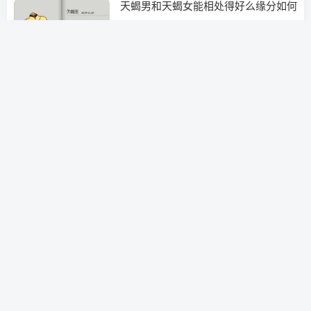
天蝎男和天蝎女能相处得好么缘分如何
经营婚姻
3年前
0
失恋挽回女友的情书(挽回女朋友的情
书)
分手挽回
3年前
0
天蝎座和什么星座可以合的来(和天蝎
座最合得来的星座)
泡学书籍
3年前
0
天蝎座运势(天蝎座运势2021年下半年)
挽救婚姻