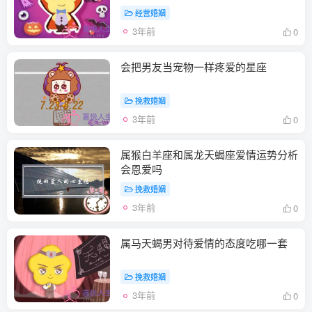
经营婚姻
3年前
0
会把男友当宠物一样疼爱的星座
挽救婚姻
3年前
0
属猴白羊座和属龙天蝎座爱情运势分析
会恩爱吗
挽救婚姻
3年前
0
属马天蝎男对待爱情的态度吃哪一套
挽救婚姻
3年前
0