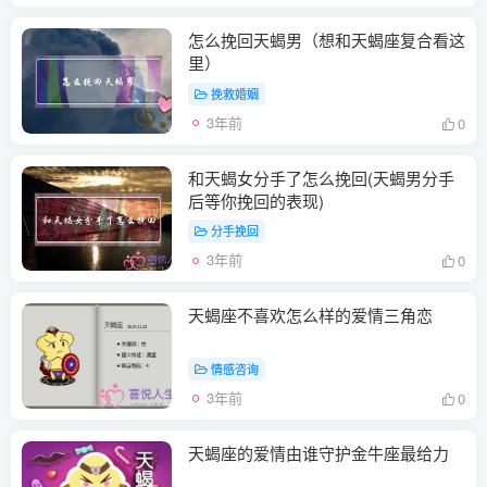
怎么挽回天蝎男（想和天蝎座复合看这
里）
挽救婚姻
3年前
0
和天蝎女分手了怎么挽回(天蝎男分手
后等你挽回的表现)
分手挽回
3年前
0
天蝎座不喜欢怎么样的爱情三角恋
情感咨询
3年前
0
天蝎座的爱情由谁守护金牛座最给力