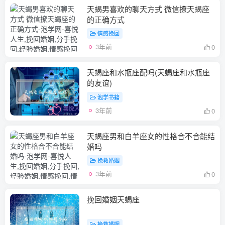
天蝎男喜欢的聊天方式 微信撩天蝎座
的正确方式
情感挽回
3年前
0
天蝎座和水瓶座配吗(天蝎座和水瓶座
的友谊)
泡学书籍
3年前
0
天蝎座男和白羊座女的性格合不合能结
婚吗
挽救婚姻
3年前
0
挽回婚姻天蝎座
挽救婚姻