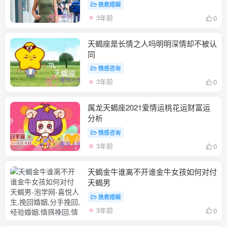
挽救婚姻
3年前
0
天蝎座是长情之人吗明明深情却不被认
同
情感咨询
3年前
0
属龙天蝎座2021爱情运桃花运财富运
分析
情感咨询
3年前
0
天蝎金牛谁离不开谁金牛女孩如何对付
天蝎男
挽救婚姻
3年前
0