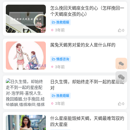
怎么挽回天蝎座女生的心（怎样挽回一
个天蝎座女孩的心）
挽救婚姻
3年前
0
属兔天蝎男对爱的女人是什么样的
情感咨询
3年前
0
日久生情，却始终走不到一起的星座配
对
挽救婚姻
3年前
0
什么星座能毁掉天蝎，天蝎最难驾驭的
四大星座