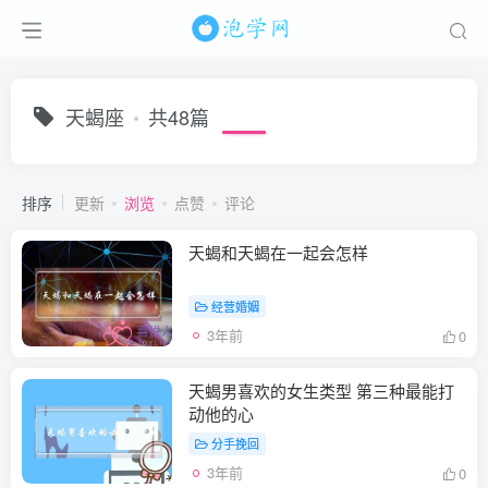
天蝎座
共48篇
排序
更新
浏览
点赞
评论
天蝎和天蝎在一起会怎样
经营婚姻
3年前
0
天蝎男喜欢的女生类型 第三种最能打
动他的心
分手挽回
3年前
0