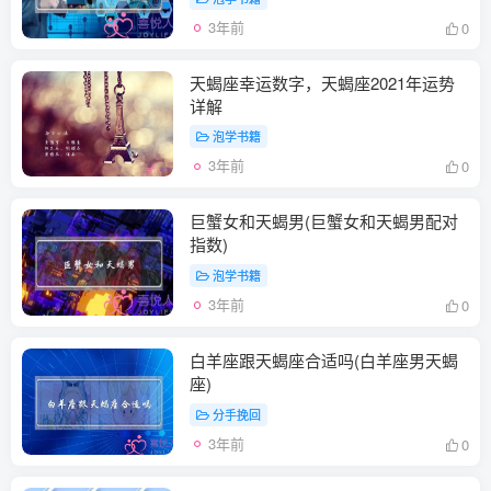
3年前
0
天蝎座幸运数字，天蝎座2021年运势
详解
泡学书籍
3年前
0
巨蟹女和天蝎男(巨蟹女和天蝎男配对
指数)
泡学书籍
3年前
0
白羊座跟天蝎座合适吗(白羊座男天蝎
座)
分手挽回
3年前
0