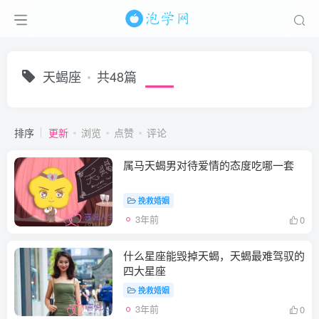
天蝎座
共48篇
排序
更新
浏览
点赞
评论
属马天蝎男对待爱情的态度吃哪一套
挽救婚姻
3年前
0
什么星座能毁掉天蝎，天蝎最难驾驭的
四大星座
挽救婚姻
3年前
0