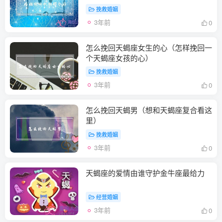
挽救婚姻
3年前
0
怎么挽回天蝎座女生的心（怎样挽回一
个天蝎座女孩的心）
挽救婚姻
3年前
0
怎么挽回天蝎男（想和天蝎座复合看这
里）
挽救婚姻
3年前
0
天蝎座的爱情由谁守护金牛座最给力
经营婚姻
3年前
0