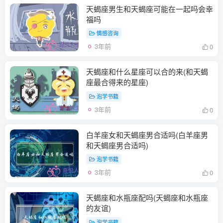
天蝎座男生和天蝎座可能在一起吗会幸
福吗
情感咨询
3年前
0
天蝎座和什么星座可以合的来(和天蝎
座最合得来的星座)
泡学书籍
3年前
0
白羊座女和天蝎座男合适吗(白羊座男
和天蝎座男合适吗)
泡学书籍
3年前
0
天蝎座和水瓶座配吗(天蝎座和水瓶座
的友谊)
泡学书籍