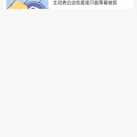
主动表白这些星座只能等着被拒
分手挽回
3年前
0
失恋挽回女友的情书(挽回女朋友的情
书)
分手挽回
3年前
0
属兔天蝎男对爱的女人是什么样的从哪
里表现
分手挽回
3年前
0
天蝎男喜欢的女生类型 第三种最能打
动他的心
分手挽回