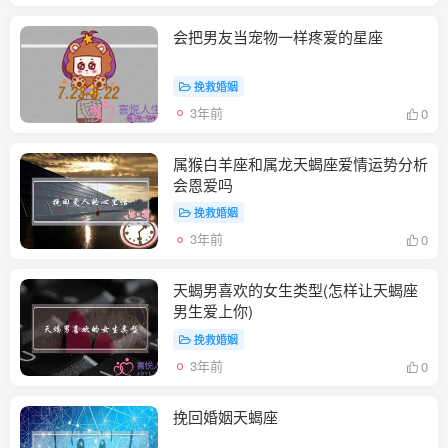
会把男友当宠物一样疼爱的星座
挽救婚姻
3年前
0
属猴白羊座和属龙天蝎座爱情运势分析
会恩爱吗
挽救婚姻
3年前
0
天蝎男喜欢的女生类型(怎样让天蝎座
男生爱上你)
挽救婚姻
3年前
0
挽回婚姻天蝎座