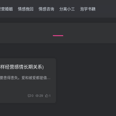
经营婚姻
情感挽回
情感咨询
分离小三
泡学书籍
怎样经营感情长期关系)
如何经营感情 首先不要患得患失。爱和被爱都是值得尊敬的。被别人爱说明自己的价值，爱别人是一种发自内心的情感需要，如果觉得对方值得爱，并且觉得能和对方爱一辈子就勇敢去追吧，成功失败都...
0
29
1