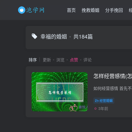
首页
挽救婚姻
分手挽回
幸福的婚姻
共184篇
排序
更新
浏览
点赞
评论
怎样经营感情(
经营婚姻
3年前