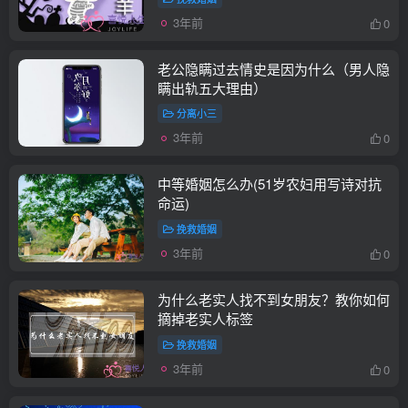
3年前
0
老公隐瞒过去情史是因为什么（男人隐
瞒出轨五大理由）
分离小三
3年前
0
中等婚姻怎么办(51岁农妇用写诗对抗
命运)
挽救婚姻
3年前
0
为什么老实人找不到女朋友？教你如何
摘掉老实人标签
挽救婚姻
3年前
0