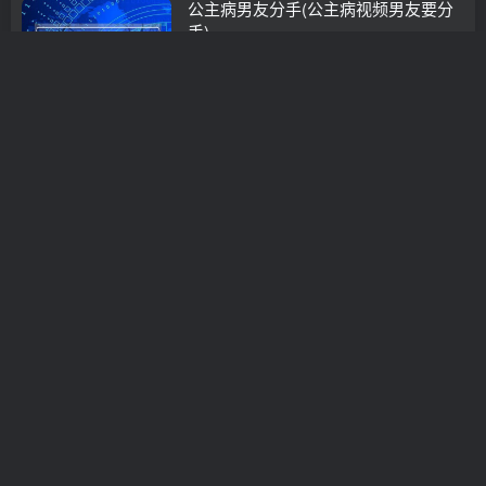
公主病男友分手(公主病视频男友要分
手)
分手挽回
3年前
0
挽留老公老公哭了
分离小三
3年前
0
带男孩的二婚女太现实（娶了带男孩儿
的离异女）
情感咨询
3年前
0
离婚后如何调整心态（离婚后想要开启
新生活）
分手挽回