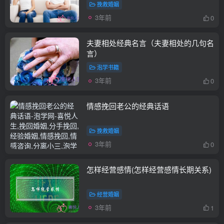
挽救婚姻
3年前
0
夫妻相处经典名言（夫妻相处的几句名
言）
泡学书籍
3年前
0
情感挽回老公的经典话语
挽救婚姻
3年前
0
怎样经营感情(怎样经营感情长期关系)
经营婚姻
3年前
1