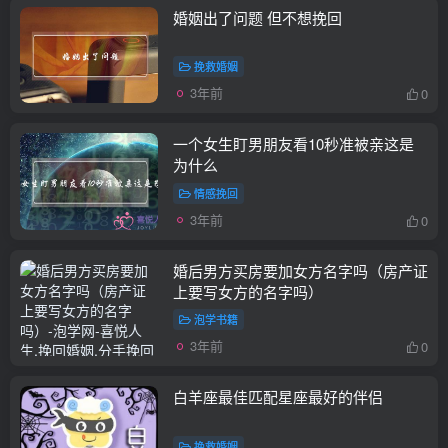
婚姻出了问题 但不想挽回
挽救婚姻
3年前
0
一个女生盯男朋友看10秒准被亲这是
为什么
情感挽回
3年前
0
婚后男方买房要加女方名字吗（房产证
上要写女方的名字吗）
泡学书籍
3年前
0
白羊座最佳匹配星座最好的伴侣
挽救婚姻