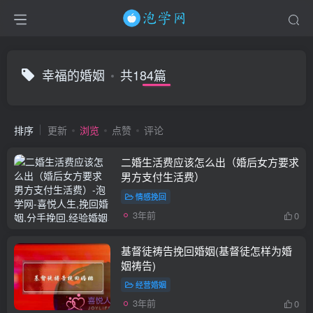
幸福的婚姻
共184篇
排序
更新
浏览
点赞
评论
二婚生活费应该怎么出（婚后女方要求
男方支付生活费）
情感挽回
3年前
0
基督徒祷告挽回婚姻(基督徒怎样为婚
姻祷告)
经营婚姻
3年前
0