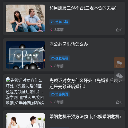
和男朋友三观不合(三观不合的夫妻)
泡学书籍
3年前
0
老公心灵出轨怎么办
挽救婚姻
3年前
0
先领证对女方什么坏处（先婚礼后领证
还是先领证后婚礼）
情感挽回
3年前
0
婚姻危机干预方法(如何化解婚姻危机)