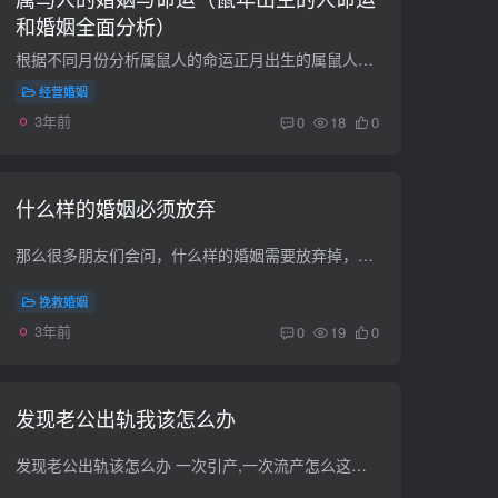
和婚姻全面分析）
根据不同月份分析属鼠人的命运正月出生的属鼠人的命运：正月出生的属鼠者，由于此时正值新春佳节之际，因此一生都不愁吃穿，享受自来之食。大多数人的祖业根基较深，遗产很多，可以得到上辈的荫...
经营婚姻
3年前
0
18
0
什么样的婚姻必须放弃
那么很多朋友们会问，什么样的婚姻需要放弃掉，什么样的婚姻不值得挽留，等等相似的问题，那么今天就给大家简单的介绍一下拥有哪些特征的婚姻需要放弃掉，一起来看看吧。 一、心已经不在家庭的...
挽救婚姻
3年前
0
19
0
发现老公出轨我该怎么办
发现老公出轨该怎么办 一次引产,一次流产怎么这么不爱惜自己的身体.你老公也不替你着想,女人首先要懂得自爱,才能获得男人的爱,夫妻之间也不是说只有性和谐才能继续下去,霉菌这种常见的妇科病也...