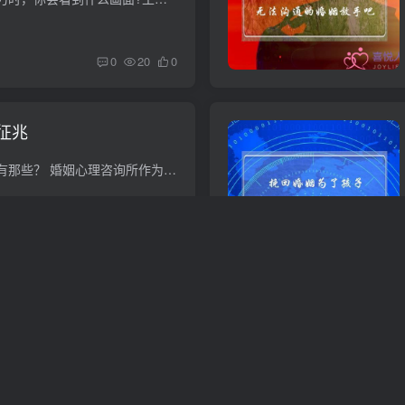
0
20
0
征兆
婚姻无法挽回的特征有那些？ 婚姻心理咨询所作为从事婚姻心理咨询的专业机构，我们在工作实践中习惯的把婚姻生活质量分成三级，以方便对来访者婚姻生活质量状态的界定和对心理咨询工作效果进行...
0
23
0
(51岁农妇用写诗对抗命
“上等婚姻互相成就，中等婚姻互相迁就，下等婚姻互为人质。”世间百态，每一种人生都有不一样的婚姻，有的人在婚姻的磕磕绊绊中相互成长，彼此成就了对方；有的人在婚姻的柴米油盐酱醋茶中学会...
0
25
0