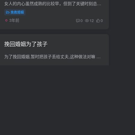
女人的内心虽然成熟的比较早，但到了关键时刻总是掉链子，该理智的时候却很容易展现出小孩子的脾气。男人的成熟往往需要经历很多事情的磨练，这导致了很多男人在该拼搏的年龄玩世不恭，荒废了青...
挽救婚姻
3年前
0
12
0
挽回婚姻为了孩子
为了挽回婚姻,暂时把孩子丢给丈夫,这种做法对嘛 可以让他带带，体验下妻子的不容易，或许他就会明白女人为家付出多少 为了孩子而挽留的婚姻有意义么 同情你 夫妻关系 是家庭的第一位 夫妻好了 ...
挽救婚姻
3年前
0
21
0
无可挽回的婚姻
麻烦大家帮忙看一下，婚姻无可挽回，几月会离婚。 出生：1977 年 性别：女 占事：婚姻无可挽回了吗，几月能把手续办好。排卦：元亨利贞网六爻在线排盘系统 公历起卦时间：2013年2月28日9时59分 ...
挽救婚姻
3年前
0
73
0