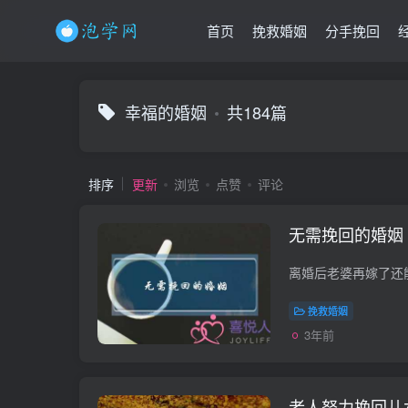
首页
挽救婚姻
分手挽回
幸福的婚姻
共184篇
排序
更新
浏览
点赞
评论
无需挽回的婚姻
挽救婚姻
3年前
老人努力挽回儿