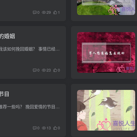
0
29
1
的婚姻
老公有外遇怎么办，我该如何挽回婚姻？ 事情已经发生，不论是再多的谴责，还是采取冷暴力应对，甚至大肆宣扬，告诉双方的亲朋好友，试图通过他人之口谴责丈夫……这些错误的行为只能火上浇油。...
0
23
0
节目
挽回爱情的节目可以推荐一些吗？ 挽回爱情的节目有很多个，但是我推荐坏男孩社区，你可以去那里看看，也许可以帮助你挽回爱情看来是你爱她，她爱他。 爱情里没有谁对谁错！看看我下面这篇文章你...
0
13
0