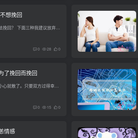
但不想挽回
什么样的婚姻已经无法挽回？ 下面三种我建议放弃： 一、没有爱情，婚姻好像一潭死水 在现实生活中，有相当一部分人之所以步入婚姻的殿堂，不是因为爱情，而是因为其他原因，比如到了适婚年龄、...
0
28
0
为了挽回而挽回
感情就是这样，一不小心就散了。只要双方过得幸福的婚姻才是令人向往的。当然，如果你还是放不下对方，非要挽回的话也可以，看你自己的决定。下面就给你提供几个方法，让你挽回。 一、找出原因 ...
0
15
0
恙情感