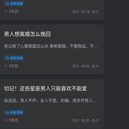
挽救婚姻
3年前
0
18
0
男人想离婚怎么挽回
老公铁了心要离婚怎么办 果断离婚，不要拖延、不要纠缠不休。理由及离婚的方式如下： 一【理由】【铁了心属于感情彻底灭失】 既然老公铁了心要离婚，说明他决心已定，无以挽回的余地。这种情况...
挽救婚姻
3年前
0
24
0
切记！这些星座男人只能喜欢不能爱
俗话说，男人不坏，女人不爱。的确，很多坏男人似乎总是受女生欢迎，因为他们懂得各种讨好女人的伎俩和甜言蜜语的冒犯。女生和那些花花公子见个面没问题，但是不要爱上他们，不然只会伤心。接下...
挽救婚姻
3年前
0
20
0