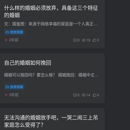
什么样的婚姻必须放弃，具备这三个特征
的婚姻
文：国鉴图：来源于网络幸福的家庭是一个人真正幸福的标志之一。俗话说“家和万事兴”，家庭和睦是做好工作的基础。古语“修身、齐家、治国、平天下”说明管好自己的家庭有多重要。婚姻，对于男...
挽救婚姻
3年前
0
19
0
自己的婚姻如何挽回
婚姻可以挽回吗？要怎么做？ 婚姻挽回：婚姻中丈夫的不满 重庆寸草心心理咨询总结婚姻中丈夫的不满一般包括：一、妻子喋喋不休的唠叨。无论大事小事，无论在什么时间地点，总是说个不停。二、缺...
挽救婚姻
3年前
0
14
0
无法沟通的婚姻放手吧，一哭二闹三上吊
家庭怎么受得了？