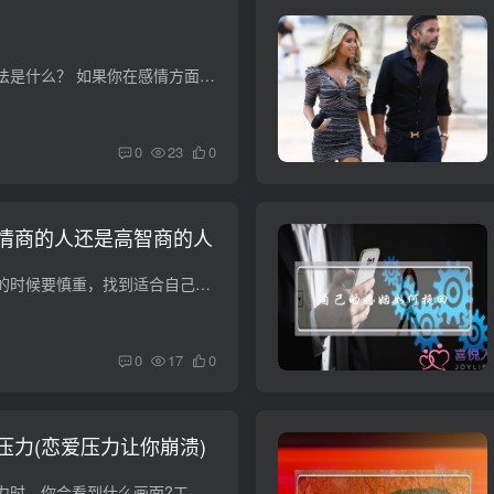
挽回婚姻最聪明的方法是什么？ 如果你在感情方面比较空白，最聪明的做法就是借力，借助专业人士的力量，去面对婚姻，去解决婚姻难题。我以前不懂，自己试过了很多错误的方法，弄和一家人身心俱...
0
23
0
情商的人还是高智商的人
女人在选择结婚对象的时候要慎重，找到适合自己的人，这样女人才能拥有幸福的婚姻生活，嫁对人，美好的生活才会到来。那么，你适合嫁给情商高或者智商高的人吗？测试立刻知道了答案。让我们一起...
0
17
0
压力(恋爱压力让你崩溃)
当你在脑海中描绘压力时，你会看到什么画面?工作吗?钱吗?家庭问题呢?这些都是造成压力的最常见的原因，但还有一个问题即将出现，当你试图描绘压力的原因时，你甚至可能都没有考虑到——人际关系...