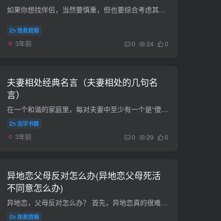
如果你想找伴侣，当然要慎重，但也要综合考虑其他因素，比如两个星座是否合适。那么，什么星座最适合十二星座,的白羊座，他们最好的伴侣是什么？让我们一起来看看。白羊座和巨蟹座的结合是完美...
挽救婚姻
3年前
0
24
0
夫妻相处经典名言（夫妻相处的几句名
言）
在一个和谐的家庭里，每对夫妻中至少有一个是“傻子”。在幸福的婚姻中，每个人都应该尊重对方的兴趣和爱好。认为两个人可以有相同的思想，相同的判断，相同的欲望，这是最荒谬的想法。理想的夫...
泡学书籍
3年前
0
29
0
异地恋父母反对怎么办(异地恋父母死活
不同意怎么办)
异地恋，父母反对怎么办？ 首先，异地恋真的很难。当然你现在年轻，所以你不理解父母其实很正常。异地远嫁意味着什么你知道吗？以为了远离父母，亲戚，朋友，生活远远不是我们所见的那么简单，...
挽救婚姻