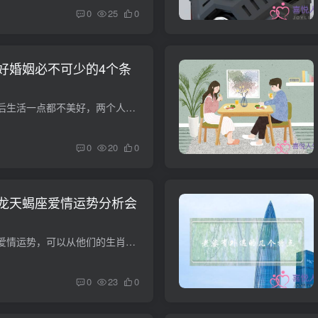
0
25
0
好婚姻必不可少的4个条
经常听人抱怨说，婚后生活一点都不美好，两个人会为了今天谁洗碗争吵、会为了谁辅导孩子作业而互相推辞、会为了谁为这个家付出得更多斤斤计较。本应该如蜜一般的生活，弄得像战场般硝烟四起。有...
0
20
0
龙天蝎座爱情运势分析会
如果要分析两个人的爱情运势，可以从他们的生肖和星座进行团队分析。猴子和龙的配对怎么样？白羊座和天蝎座会是合适的一对吗？配对关系中，猴子白羊和龙天蝎会有怎样的爱情结局？你会一直爱到底...
0
23
0