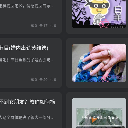
老公妻子聪明做法，怎样挽回老公，情感挽回专家，挽救 其实这些只能因人而异，关键是对方可以包容，就像接纳一个犯错的孩子一样，认真用心去挽回才好。 如何挽回丈夫？怎么样挽回一段感情？ 如...
0
17
0
节目(婚内出轨黄维德)
在第六期的《我们恋爱吧》节目里谈到了是否会与异性朋友成为恋人的话题，观察员之一的朱正廷认为，与自己能成为朋友的人，于自己而言是成为不了恋人的，因为彼此之间太过熟悉，双方很难感受到对...
0
20
0
不到女朋友？教你如何摘
在单身男性中，老实人这个群体是占了很大一部分的，其实老实人也很想摆脱“单身狗”这个群体，但奈何就是找不到女朋友，这是为什么呢 要知道，在恋爱关系中，绝大多数的女生都是希望被男人所带...