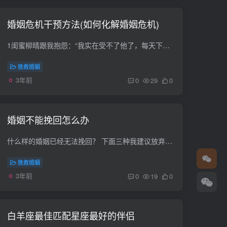
婚姻危机干预方法(如何化解婚姻危机)
1闺蜜柳晴跟我抱怨：“我实在受不了他了，每天下班回到家就往沙发上一躺，合着我是他保姆吗，我想离婚了！”柳晴的老公在一家国企技术科担任负责人，平时工作时间比较固定，早八晚五，而柳晴怀...
挽救婚姻
3年前
0
29
0
婚姻不能挽回怎么办
什么样的婚姻已经无法挽回？ 下面三种我建议放弃： 一、没有爱情，婚姻好像一潭死水 在现实生活中，有相当一部分人之所以步入婚姻的殿堂，不是因为爱情，而是因为其他原因，比如到了适婚年龄、...
挽救婚姻
3年前
0
19
0
白羊座最佳匹配星座最好的伴侣