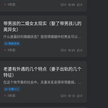
3年前
0
90
0
带男孩的二婚女太现实（娶了带男孩儿的
离异女）
什么是最好的婚姻状态？我觉得婚姻中的男女可以舒服地做自己，可以一起面对困难，一起携手分享快乐。一般的婚姻状况呢？说白了，就像生活在一起，彼此离别，聚在一起.阳光下，不是所有的婚姻都...
情感咨询
3年前
0
24
0
老婆有外遇的几个特点（妻子出轨的几个
特征）
在这个快节奏的社会中，夫妻关系变得非常脆弱，一不小心就会破裂，而导致夫妻关系破裂的原因有很多，其中最让男人受不了的就是妻子出轨。但是我们又怎么才能判断妻子出轨呢？今天小编就为大家总...
分离小三
3年前
0
12
0