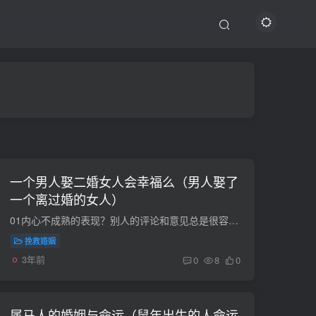
一个男人娶二婚女人会幸福么（男人娶了
一个离过婚的女人）
01内心不成熟的表现？别人的评论和意见总是很容易影响你。举个简单的例子，你喜欢一辆车很多年了，你梦想得到它。当你的经济实力允许的时候，你很容易选择放弃，因为外人已经说了那辆车的缺点。...
挽救婚姻
3年前
0
8
0
属马人的婚姻与命运（鼠年出生的人命运