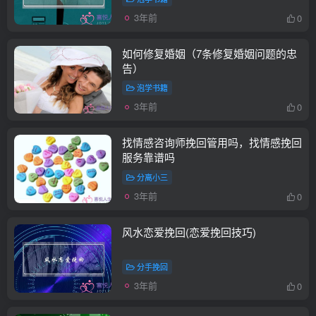
3年前
0
如何修复婚姻（7条修复婚姻问题的忠
告）
泡学书籍
3年前
0
找情感咨询师挽回管用吗，找情感挽回
服务靠谱吗
分离小三
3年前
0
风水恋爱挽回(恋爱挽回技巧)
分手挽回
3年前
0