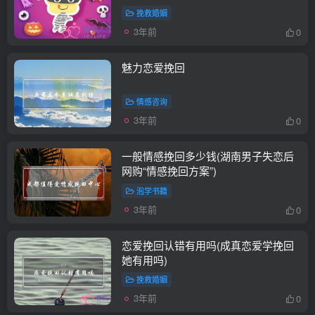
挽救婚姻
3年前
0
魅力恋爱挽回
情感咨询
3年前
0
一般情感挽回多少钱(湖南男子失恋后
网购“情感挽回方案”)
泡学书籍
3年前
0
恋爱挽回认错有用吗(成真恋爱学挽回
她有用吗)
挽救婚姻
3年前
0