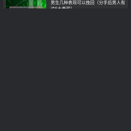
男生几种表现可以挽回（分手后男人有
这5大表现）
分手挽回
3年前
0
真的好想前男友(真的好想前男友怎么
办)
分手挽回
3年前
0
法空玄师xkfs恋爱挽回
分手挽回
3年前
0
恋爱挽回价位
情感挽回