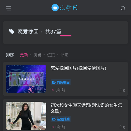
恋爱挽回
共37篇
排序
更新
浏览
点赞
评论
恋爱挽回图片(挽回爱情图片)
情感挽回
3年前
0
初次和女生聊天话题(刚认识的女生怎
么聊)
经营婚姻
3年前
0