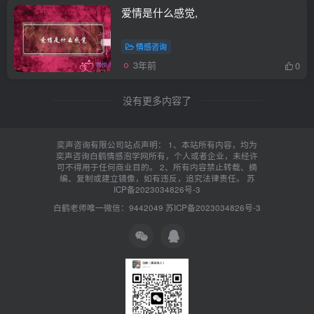
爱情是什么感觉,
情感咨询
3年前
0
没有更多内容了
奕声咨询有限公司站点声明： 1、本站所有内容，均为
奕声咨询白鹤情感泡学网所有，个人或者企业，未经许
可不得用于任何商业目的。 2、所有内容禁止转载、摘
编、复制或建立镜像，如有违反，追究法律责任。
苏
ICP备2023034826号-3
白鹤老师唯一微信：9442049
苏ICP备2023034826号-3