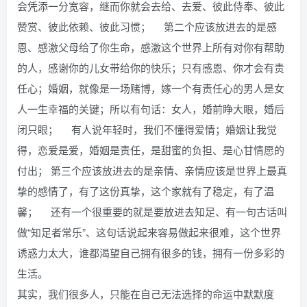
会凭添一分宽容，继而你就会去给、去爱、彼此侍奉、彼此
赞赏、彼此依赖、彼此习惯； 第二个应该放进去的是感
恩、感激父母给了你生命，感激这个世界上所有对你有帮助
的人，感谢你的儿女带给你的快乐；只有感恩、你才会有责
任心；婚姻，就像是一场赌博，嫁一个有责任心的男人是女
人一生幸福的关键；所以有句话：女人，婚前睁大眼，婚后
闭只眼； 有人说年轻时，我们不懂得爱情；婚姻让我觉
得，恋爱是爱，婚姻是责任，是甜蜜的负担、是心甘情愿的
付出； 第三个应该放进去的是亲情、亲情应该是世界上最真
挚的感情了，有了这份真挚，这个家就有了稳定，有了温
馨； 还有一个很重要的就是要放进去知足、有一句古话叫
做“知足者常乐”、这句话说起来容易做起来很难，这个世界
诱惑力太大，谁都渴望自己拥有很多的钱，拥有一份多彩的
生活。
其实，我们很多人，只能在自己无法选择的命运中默默度