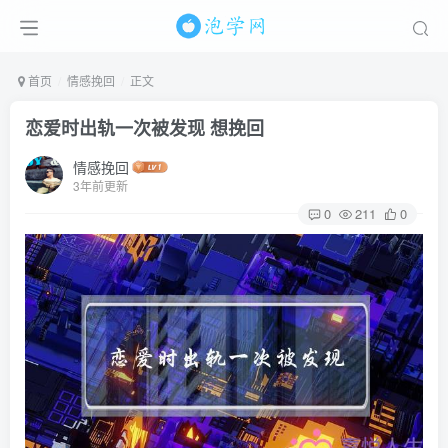
首页
情感挽回
正文
恋爱时出轨一次被发现 想挽回
情感挽回
3年前更新
0
211
0