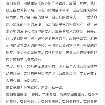
我们相约，用健康快乐的心情等待银婚，金婚，那时，我们
已是白发苍苍了吧、可我们仍然会手牵手，回想起经历的风
风雨雨，肯定会不由的惊呼：自己真的很伟大； 爱情真
的不是花前月下的浪漫，而是简简单单的相依相守，过于追
求心中的浪漫和理想中的爱人，或带着功利的婚姻，只会让
自己受到伤害；对于破坏夫妻关系的事，应保持警觉，避免
刺伤的误言或无谓的争吵；平时多结交对家庭生活有帮助的
朋友；多交换对家庭生活的各种意见；夫妻两人也需不时的
检讨婚姻生活寻求改善。
冲突、吵架、冷战是无法避免的，因为每个人都会有感情冲
动的时候，要紧的是把每次冲突化为成长经验，学着开放个
人的心胸，面对现实。
惟有爱和为对方着想，才能化解一切。
婚姻家庭就像----花圃，花圃要有足够的空间来成长，有计划
的栽种，有时要翻土，有时要施肥，有时要移植，有时要铲