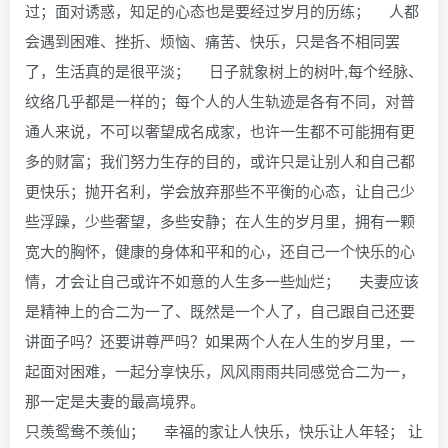
过；面对诱惑，知足的心态也是要经过岁月的历练； 人都
会遇到困难、挫折、烦恼、痛苦、快乐，只是各不相同罢
了，生活真的是很平淡； 日子就象树上的树叶,每个经脉、
纹络几乎都是一样的；每个人的人生轨迹是各有不同，对普
通人来说，不可以奢望成名成家，也许一生都不可能拥有更
多的财富；我们努力生存的目的，或许只是让别人和自己都
更快乐；抛开名利，学会放弃那些不平衡的心态，让自己少
些浮躁，少些奢望，多些安静；在人生的岁月里，拥有一颗
宽大的胸怀，健康的身体和平和的心，还自己一个快乐的心
情，才会让自己或许不如意的人生多一些灿烂； 夫妻应该
是精神上的合二为一了、既然是一个人了，自己跟自己还要
讲面子吗？还要讲尊严吗？如果两个人在人生的岁月里，一
起面对困难，一起分享快乐，风风雨雨共同感觉合二为一，
那一定是夫妻的最高境界。
只羡鸳鸯不羡仙； 幸福的家让人快乐，快乐让人年轻； 让