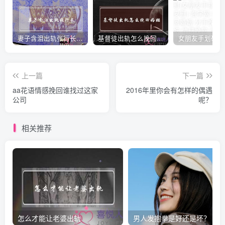
妻子含泪出轨张行长 她说全都是因为家中
基督徒出轨怎么挽回婚姻(基督徒面对出轨婚姻)
上一篇
下一篇
aa花语情感挽回谁找过这家
2016年里你会有怎样的偶遇
公司
呢？
相关推荐
怎么才能让老婆出轨
男人发抱拳是好还是坏？