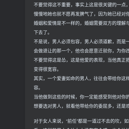
不要觉得这不重要，事实上这是很关键的一点
慢慢地她也就不愿再发脾气了，因为她已经对
婚姻和爱情是不一样的，婚姻需要双方的理解
下去了。
不是说，男人必须包容，男人必须道歉，而是
会做退让的那一个，他也会愿意迁就你，为你
不要觉得这是怂，这是他爱的表现，当他真正
变得很宽容。
其实，一个爱妻如命的男人，往往会带给你这
容。
当他做到这些的时候，你一定能感受到他对你
想要选对男人，就看他带给你的委屈多，还是
对于女人来说，“前任”都是一道过不去的坎，