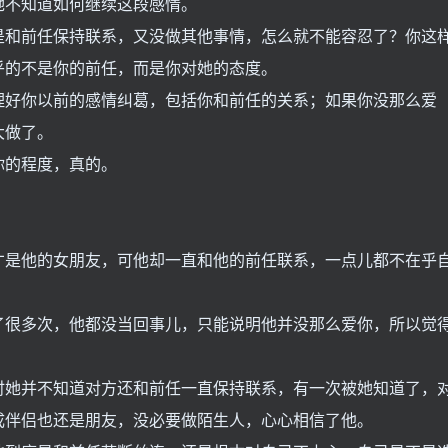
她不知道如何继续这段感情。
是和前任保持联系，又没做其他事情，怎么就不能容忍了？你这
乎的不是你的前任，而是你对她的态度。
理好你以前的感情纠葛，包括你和前任的关系；如果你没那么爱
大做了。
你的程度，真的。
才是他的女朋友，可他却一直和他的前任联系，一点儿都不在乎
了很多次，他都没当回事儿，只能说明他并没那么爱你，所以觉
时她并不知道对方还和前任一直保持联系，有一次被她知道了，
成伴侣也还是朋友，没必要做陌生人，心心相信了他。