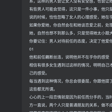
系，这样的男人会让女人没有安全感，也会让
有些男人可能会觉得，这只是一件小事，他只
说的时候，恰恰忽略了女人的心理感受，她在
如果你爱她，你自然会在和她谈恋爱之前，处
她，自然也想不到那么多，只是觉得她太小题
你要记住：男人对待前任的态度，决定了他爱
01
他和前任藕断丝连，说明他并不在乎你的感受
相信有很多女生遇到过这样的情况，明明自己
己的感受。
每当遇到这种情况，你总会很委屈，你跟他提
这些都无所谓。
心心的上一段恋情就是因为前任而分手的，当
方一直说，两个人只是普通朋友的关系，做不