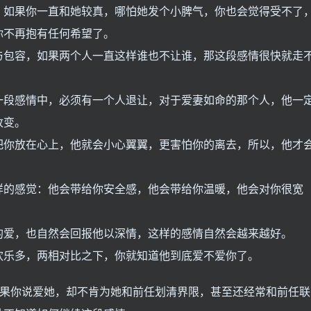
，如果你一直和她较真，哪怕她发个小脾气，你也会觉得受不了
你不再抱有任何希望了。
与包容，如果两个人一直这样谁也不让谁，那这段感情很快就走
一段感情中，必须有一个人退让，对于爱妻如命的那个人，他一
改变。
把你放在心上，他就会小心翼翼，更害怕你的离去，所以，他才
样的感觉：他会带给你安全感，他会带给你温暖，他会对你很宽
的爱，也自然会回报他以深情，这样的感情自然会越来越好。
欢乐多，两相对比之下，你就知道他到底爱不爱你了。
如果你说爱她，却不肯为她和前任划清界限，甚至还经常和前任联