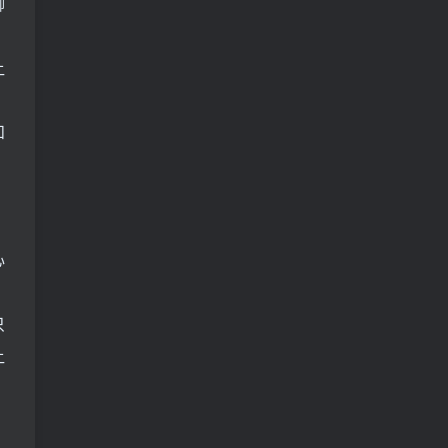
聊
让
和
心
只
让
，