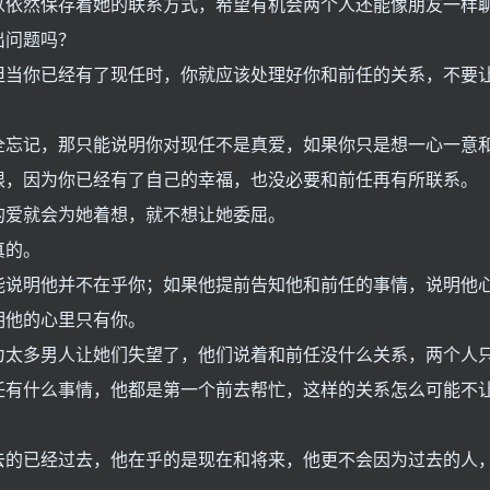
以依然保存着她的联系方式，希望有机会两个人还能像朋友一样
出问题吗？
但当你已经有了现任时，你就应该处理好你和前任的关系，不要
全忘记，那只能说明你对现任不是真爱，如果你只是想一心一意
限，因为你已经有了自己的幸福，也没必要和前任再有所联系。
的爱就会为她着想，就不想让她委屈。
真的。
能说明他并不在乎你；如果他提前告知他和前任的事情，说明他
明他的心里只有你。
为太多男人让她们失望了，他们说着和前任没什么关系，两个人
任有什么事情，他都是第一个前去帮忙，这样的关系怎么可能不
去的已经过去，他在乎的是现在和将来，他更不会因为过去的人