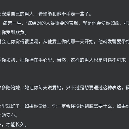
正宠爱自己的男人，希望能和他牵手走一辈子。
，痛苦一生，”嫁给对的人最重要的表现，就是他会爱你如命，把
让你受到欺负。
时会让你觉得很温暖，从他爱上你的那一天开始，他就发誓要带
爱你如初，把你捧在手心里，当然，这样的男人也是可遇不可求
你多陪陪她，她让你每天说爱她，只不过是想要通过这种表达，
心里就好了，如果你爱她，你一定会懂得她到底需要什么，如果
让她安心。
护，才能长久。