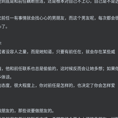
他到底是和前任藕断丝连，还是根本对自己不上心，自己是不是
次前任一有事情就会找心心的男朋友，而这个男友呢，每次都会
心了。
你
或者没容人之量，而是她知道，只要有前任在，就会存在某些威
情，他和前任联系也总是偷偷的，这时候反而会让她多想；如果
多体谅。
的态度，很大程度上，你对前任是怎样的，也决定了你会怎样爱
做朋友的，那些说要做朋友的。