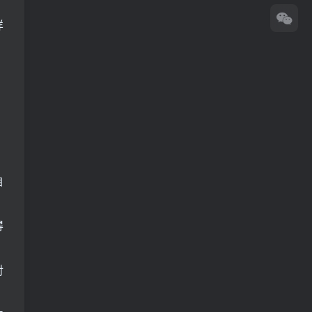
样
自
得
对