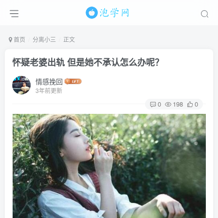
首页
分离小三
正文
怀疑老婆出轨 但是她不承认怎么办呢？
情感挽回
3年前更新
0
198
0