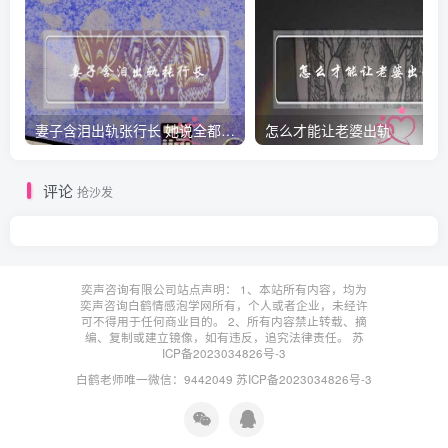
妻子含泪出轨张行长 她说全都是因为家中
怎么才能让老婆出轨
评论
抢沙发
奕声咨询有限公司站点声明： 1、本站所有内容，均为
奕声咨询白鹤情感泡学网所有，个人或者企业，未经许
可不得用于任何商业目的。 2、所有内容禁止转载、摘
编、复制或建立镜像，如有违反，追究法律责任。
苏
ICP备2023034826号-3
白鹤老师唯一微信：9442049
苏ICP备2023034826号-3