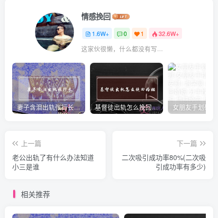
情感挽回
1.6W+
0
1
32.6W+
这家伙很懒，什么都没有写...
妻子含泪出轨张行长 她说全都是因为家中
基督徒出轨怎么挽回婚姻(基督徒面对出轨婚姻)
上一篇
下一篇
老公出轨了有什么办法知道
二次吸引成功率80%(二次吸
小三是谁
引成功率有多少)
相关推荐