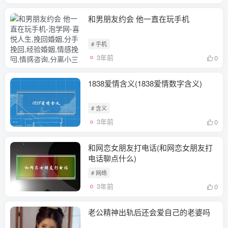
和男朋友约会 他一直在玩手机
# 手机
3年前
0
1838爱情含义(1838爱情数字含义)
# 含义
3年前
0
和网恋女朋友打电话(和网恋女朋友打
电话聊点什么)
# 网络
3年前
0
老公精神出轨后还会爱自己的老婆吗