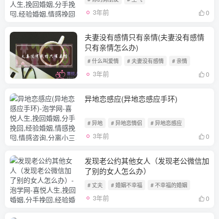
3年前
0
夫妻没有感情只有亲情(夫妻没有感情
只有亲情怎么办)
# 什么叫爱情
# 夫妻没有感情
# 亲情
3年前
0
异地恋感应(异地恋感应手环)
# 异地
# 异地恋情侣
# 异地恋感应
3年前
0
发现老公约其他女人（发现老公微信加
了别的女人怎么办）
# 丈夫
# 婚姻不幸福
# 不幸福的婚姻
3年前
0