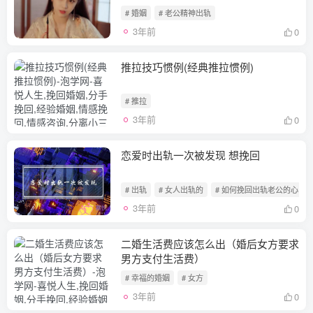
# 婚姻
# 老公精神出轨
3年前
0
推拉技巧惯例(经典推拉惯例)
# 推拉
3年前
0
恋爱时出轨一次被发现 想挽回
# 出轨
# 女人出轨的
# 如何挽回出轨老公的心
3年前
0
二婚生活费应该怎么出（婚后女方要求
男方支付生活费）
# 幸福的婚姻
# 女方
3年前
0