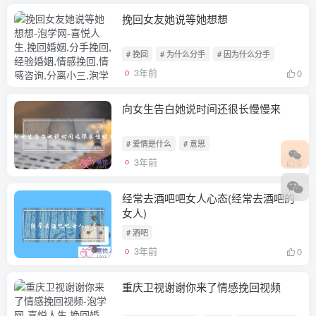
挽回女友她说等她想想
# 挽回
# 为什么分手
# 因为什么分手
3年前
0
向女生告白她说时间还很长慢慢来
# 爱情是什么
# 意思
3年前
0
经常去酒吧吧女人心态(经常去酒吧的
女人)
# 酒吧
3年前
0
重庆卫视谢谢你来了情感挽回视频