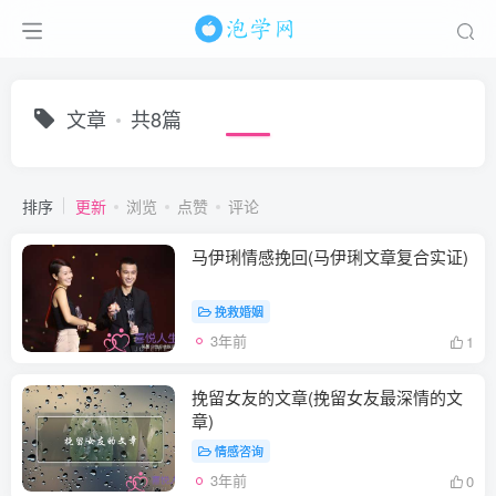
文章
共8篇
排序
更新
浏览
点赞
评论
马伊琍情感挽回(马伊琍文章复合实证)
挽救婚姻
3年前
1
挽留女友的文章(挽留女友最深情的文
章)
情感咨询
3年前
0