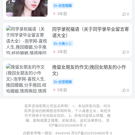
经营婚姻
3年前
0
同学录祝福语（关于同学录毕业留言寄
语大全）
分离小三
3年前
0
挽留女朋友的作文(挽回女朋友的小作
文)
经营婚姻
3年前
0
奕声咨询有限公司站点声明： 1、本站所有内容，均为
奕声咨询白鹤情感泡学网所有，个人或者企业，未经许
可不得用于任何商业目的。 2、所有内容禁止转载、摘
编、复制或建立镜像，如有违反，追究法律责任。
苏
ICP备2023034826号-3
白鹤老师唯一微信：9442049
苏ICP备2023034826号-3